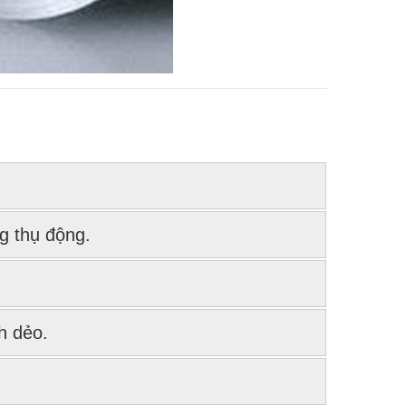
g thụ động.
h dẻo.