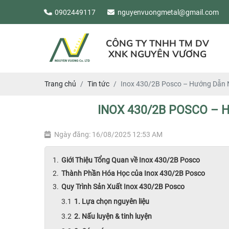
0902449117
nguyenvuongmetal@gmail.com
CÔNG TY TNHH TM DV
XNK NGUYÊN VƯƠNG
Trang chủ
Tin tức
Inox 430/2B Posco – Hướng Dẫn N
INOX 430/2B POSCO – 
Ngày đăng: 16/08/2025 12:53 AM
Giới Thiệu Tổng Quan về Inox 430/2B Posco
Thành Phần Hóa Học của Inox 430/2B Posco
Quy Trình Sản Xuất Inox 430/2B Posco
1. Lựa chọn nguyên liệu
2. Nấu luyện & tinh luyện