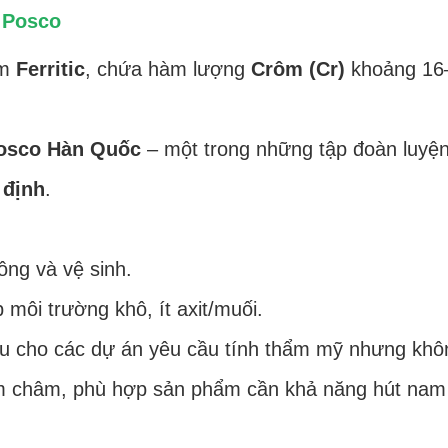
 Posco
óm
Ferritic
, chứa hàm lượng
Crôm (Cr)
khoảng 16–
osco Hàn Quốc
– một trong những tập đoàn luyện 
 định
.
công và vệ sinh.
môi trường khô, ít axit/muối.
 ưu cho các dự án yêu cầu tính thẩm mỹ nhưng khô
m châm, phù hợp sản phẩm cần khả năng hút nam