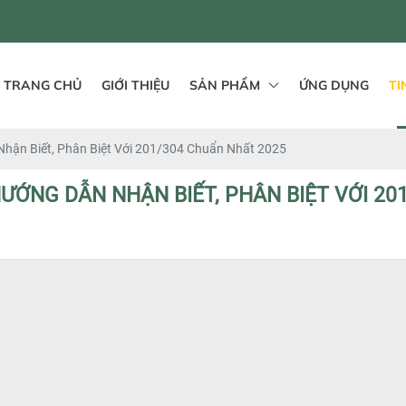
TRANG CHỦ
GIỚI THIỆU
SẢN PHẨM
ỨNG DỤNG
TI
hận Biết, Phân Biệt Với 201/304 Chuẩn Nhất 2025
HƯỚNG DẪN NHẬN BIẾT, PHÂN BIỆT VỚI 20