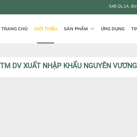
546 - 548 QL1A, Bình Hưng Hoà B
TRANG CHỦ
GIỚI THIỆU
SẢN PHẨM
ỨNG DỤNG
TI
TM DV XUẤT NHẬP KHẨU NGUYÊN VƯƠNG