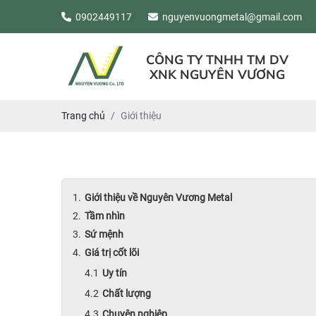
0902449117
nguyenvuongmetal@gmail.com
CÔNG TY TNHH TM DV
XNK NGUYÊN VƯƠNG
Trang chủ
Giới thiệu
Giới thiệu về Nguyên Vương Metal
Tầm nhìn
Sứ mệnh
Giá trị cốt lõi
Uy tín
Chất lượng
Chuyên nghiệp