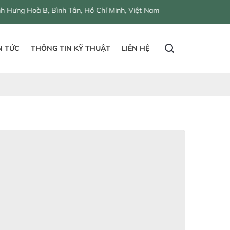
, Bình Tân, Hồ Chí Minh, Việt Nam
N TỨC
THÔNG TIN KỸ THUẬT
LIÊN HỆ