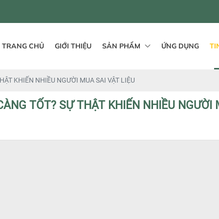
TRANG CHỦ
GIỚI THIỆU
SẢN PHẨM
ỨNG DỤNG
TI
HẬT KHIẾN NHIỀU NGƯỜI MUA SAI VẬT LIỆU
CÀNG TỐT? SỰ THẬT KHIẾN NHIỀU NGƯỜI M