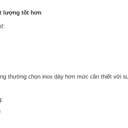
t lượng tốt hơn
ĩ:
ông thường chọn inox dày hơn mức cần thiết với su
g:
n