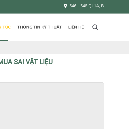
546 - 548 QL1A, Bình Hưng Hoà B, Bình Tân,
N TỨC
THÔNG TIN KỸ THUẬT
LIÊN HỆ
UA SAI VẬT LIỆU