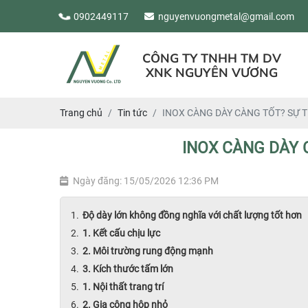
0902449117
nguyenvuongmetal@gmail.com
CÔNG TY TNHH TM DV
XNK NGUYÊN VƯƠNG
Trang chủ
Tin tức
INOX CÀNG DÀY CÀNG TỐT? SỰ T
INOX CÀNG DÀY 
Ngày đăng: 15/05/2026 12:36 PM
Độ dày lớn không đồng nghĩa với chất lượng tốt hơn
1. Kết cấu chịu lực
2. Môi trường rung động mạnh
3. Kích thước tấm lớn
1. Nội thất trang trí
2. Gia công hộp nhỏ