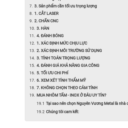
3. Sản phẩm cần tối ưu trọng lượng
1. CẮT LASER
2. CHẤN CNC
3. HÀN
4. ĐÁNH BÓNG
1. XÁC ĐỊNH MỨC CHỊU LỰC
2. XÁC ĐỊNH MÔI TRƯỜNG SỬ DỤNG
3. TÍNH TOÁN TRỌNG LƯỢNG
4. ĐÁNH GIÁ KHẢ NĂNG GIA CÔNG
5. TỐI ƯU CHI PHÍ
6. XEM XÉT TÍNH THẨM MỸ
7. KHÔNG CHỌN THEO CẢM TÍNH
MUA NHÔM TẤM - INOX Ở ĐÂU UY TÍN?
Tại sao nên chọn Nguyên Vương Metal là nhà
Chúng tôi cam kết: