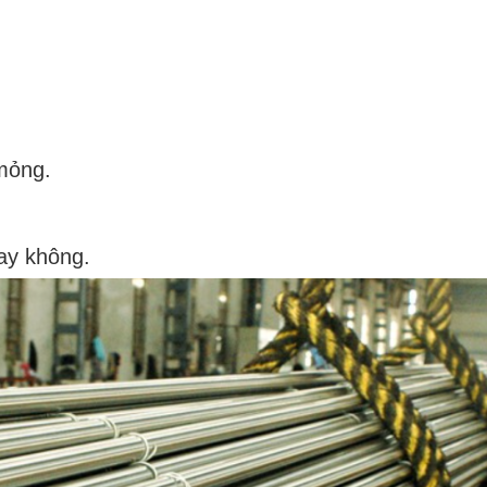
mỏng.
ay không.