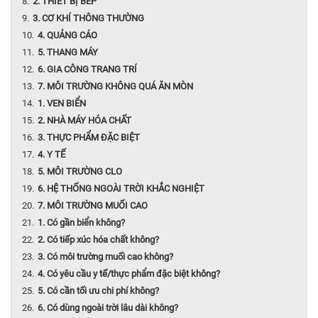
2. THIẾT BỊ BẾP
3. CƠ KHÍ THÔNG THƯỜNG
4. QUẢNG CÁO
5. THANG MÁY
6. GIA CÔNG TRANG TRÍ
7. MÔI TRƯỜNG KHÔNG QUÁ ĂN MÒN
1. VEN BIỂN
2. NHÀ MÁY HÓA CHẤT
3. THỰC PHẨM ĐẶC BIỆT
4. Y TẾ
5. MÔI TRƯỜNG CLO
6. HỆ THỐNG NGOÀI TRỜI KHẮC NGHIỆT
7. MÔI TRƯỜNG MUỐI CAO
1. Có gần biển không?
2. Có tiếp xúc hóa chất không?
3. Có môi trường muối cao không?
4. Có yêu cầu y tế/thực phẩm đặc biệt không?
5. Có cần tối ưu chi phí không?
6. Có dùng ngoài trời lâu dài không?