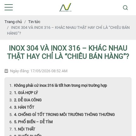
Trang chủ
Tin tức
INOX 304 VÀ INOX 316 – KHÁC NHAU THẬT HAY CHỈ LÀ “CHIÊU BÁN
HÀNG”?
INOX 304 VÀ INOX 316 – KHÁC NHAU
THẬT HAY CHỈ LÀ “CHIÊU BÁN HÀNG”?
Ngày đăng: 17/05/2026 08:52 AM
Không phải cứ inox 316 là tốt hơn trong mọi trường hợp
1. GIÁ HỢP LÝ
2. DỄ GIA CÔNG
3. HÀN TỐT
4. CHỐNG GỈ TỐT TRONG MÔI TRƯỜNG THÔNG THƯỜNG
5. PHỔ BIẾN – DỄ TÌM
1. NỘI THẤT