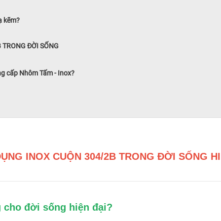
mạ kẽm?
B TRONG ĐỜI SỐNG
ng cấp Nhôm Tấm - Inox?
ỤNG INOX CUỘN 304/2B TRONG ĐỜI SỐNG HI
g cho đời sống hiện đại?