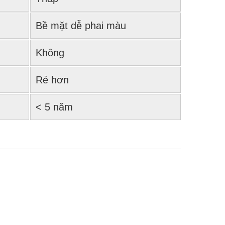
Bề mặt dễ phai màu
Không
Rẻ hơn
< 5 năm