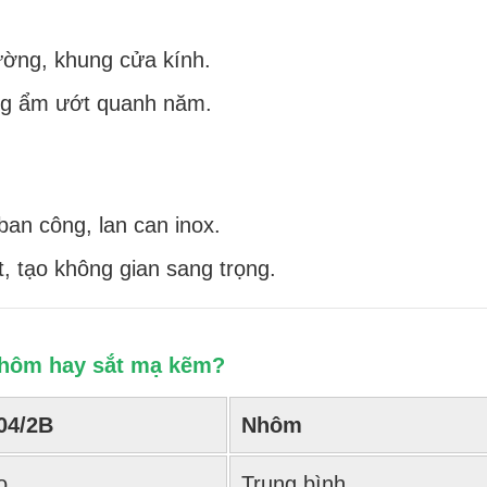
ường, khung cửa kính.
ờng ẩm ướt quanh năm.
ban công, lan can inox.
t, tạo không gian sang trọng.
 nhôm hay sắt mạ kẽm?
04/2B
Nhôm
o
Trung bình