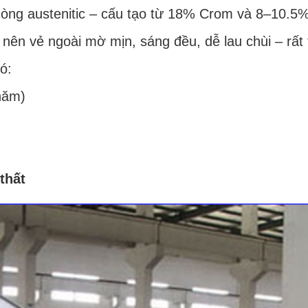
c dòng austenitic – cấu tạo từ 18% Crom và 8–10.
o nên vẻ ngoài mờ mịn, sáng đều, dễ lau chùi – rất
ó:
năm)
thất