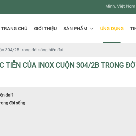
TRANG CHỦ
GIỚI THIỆU
SẢN PHẨM
ỨNG DỤNG
TI
ộn 304/2B trong đời sống hiện đại
 TIỄN CỦA INOX CUỘN 304/2B TRONG ĐỜI
iện đại?
rong đời sống