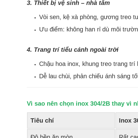
3. Thiết bị vệ sinh – nhà tắm
Vòi sen, kệ xà phòng, gương treo t
Ưu điểm: không han rỉ dù môi trư
4. Trang trí tiểu cảnh ngoài trời
Chậu hoa inox, khung treo trang trí 
Dễ lau chùi, phản chiếu ánh sáng tố
Vì sao nên chọn inox 304/2B thay vì
Tiêu chí
Inox 3
Độ bền ăn mòn
Rất ca