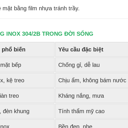
 mặt bằng film nhựa tránh trầy.
NG INOX 304/2B TRONG ĐỜI SỐNG
 phổ biến
Yêu cầu đặc biệt
 mặt bếp
Chống gỉ, dễ lau
, kệ treo
Chịu ẩm, không bám nước
iàn treo
Kháng nắng, mưa
 đèn khung
Tính thẩm mỹ cao
inox
Bền đẹp, nhẹ