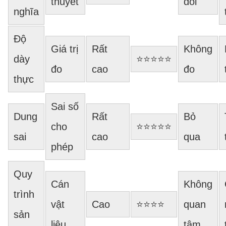
thuyết
đối
nghĩa
Độ
Giá trị
Rất
Không
dày
⭐⭐⭐⭐⭐
đo
cao
đo
thực
Sai số
Dung
Rất
Bỏ
cho
⭐⭐⭐⭐⭐
sai
cao
qua
phép
Quy
Cán
Không
trình
vật
Cao
⭐⭐⭐⭐
quan
sản
liệu
tâm