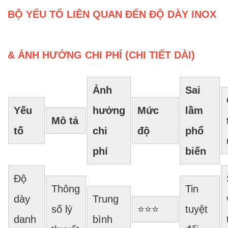
BỘ YẾU TỐ LIÊN QUAN ĐẾN ĐỘ DÀY INOX
& ẢNH HƯỞNG CHI PHÍ (CHI TIẾT DÀI)
Ảnh
Sai
Yếu
hưởng
Mức
lầm
Mô tả
tố
chi
độ
phổ
phí
biến
Độ
Thông
Tin
dày
Trung
số lý
⭐⭐⭐
tuyệt
danh
bình