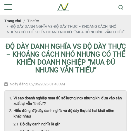
Trang chủ
Tin tức
ĐỘ DÀY DANH NGHĨA VS ĐỘ DÀY THỰC – KHOẢNG CÁCH NHỎ
NHƯNG CÓ THỂ KHIẾN DOANH NGHIỆP “MUA ĐỦ NHƯNG VẪN THIẾU”
ĐỘ DÀY DANH NGHĨA VS ĐỘ DÀY THỰC
– KHOẢNG CÁCH NHỎ NHƯNG CÓ THỂ
KHIẾN DOANH NGHIỆP “MUA ĐỦ
NHƯNG VẪN THIẾU”
Ngày đăng: 02/05/2026 01:43 AM
Vì sao doanh nghiệp mua đủ số lượng inox nhưng khi đưa vào sản
xuất lại vẫn “thiếu”?
Hiểu đúng: độ dày danh nghĩa và độ dày thực là hai khái niệm
khác nhau
Độ dày danh nghĩa là gì?