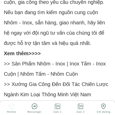
cuộn, gia công theo yêu cầu chuyên nghiệp.
Nếu bạn đang tìm kiếm nguồn cung cuộn
Nhôm - Inox, sẵn hàng, giao nhanh, hãy liên
hệ ngay với đội ngũ tư vấn của chúng tôi để
được hỗ trợ tận tâm và hiệu quả nhất.
Xem thêm>>>>
>> Sản Phẩm
Nhôm
-
Inox
|
Inox Tấm
-
Inox
Cuộn
|
Nhôm Tấm
-
Nhôm Cuộn
>>
Xưởng Gia Công Đến Đối Tác Chiến Lược
Ngành Kim Loại Thông Minh Việt Nam
>>
Bảng Giá Inox Tấm 304, 201, 316, 430 Mới
Hotline
Messenger
Zalo 1
Zalo 2
Chỉ đường