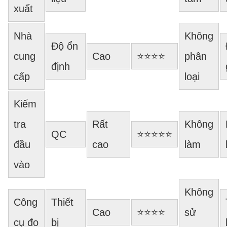
xuất
Nhà
Không
Độ ổn
cung
Cao
⭐⭐⭐⭐
phân
định
cấp
loại
Kiểm
tra
Rất
Không
QC
⭐⭐⭐⭐⭐
đầu
cao
làm
vào
Không
Công
Thiết
Cao
⭐⭐⭐⭐
sử
cụ đo
bị