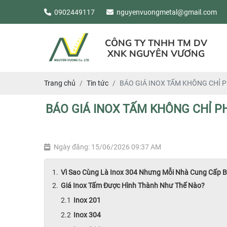
0902449117
nguyenvuongmetal@gmail.com
CÔNG TY TNHH TM DV
XNK NGUYÊN VƯƠNG
Trang chủ
Tin tức
BÁO GIÁ INOX TẤM KHÔNG CHỈ P
BÁO GIÁ INOX TẤM KHÔNG CHỈ P
Ngày đăng: 15/06/2026 09:37 AM
Vì Sao Cùng Là Inox 304 Nhưng Mỗi Nhà Cung Cấp 
Giá Inox Tấm Được Hình Thành Như Thế Nào?
Inox 201
Inox 304