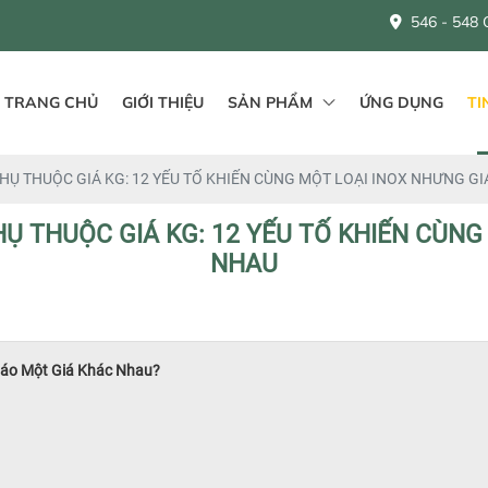
546 - 548 QL1A, Bình Hư
TRANG CHỦ
GIỚI THIỆU
SẢN PHẨM
ỨNG DỤNG
TI
HỤ THUỘC GIÁ KG: 12 YẾU TỐ KHIẾN CÙNG MỘT LOẠI INOX NHƯNG G
HỤ THUỘC GIÁ KG: 12 YẾU TỐ KHIẾN CÙNG
NHAU
Báo Một Giá Khác Nhau?