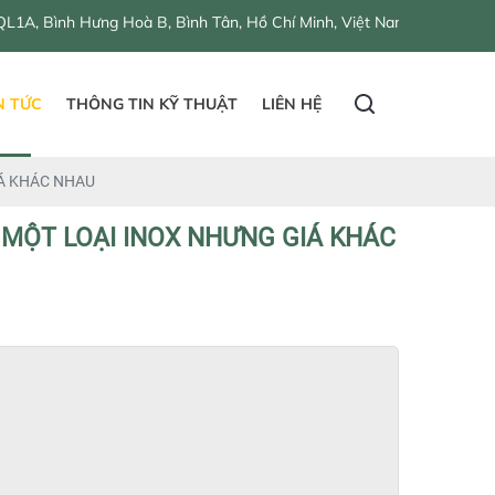
ng Hoà B, Bình Tân, Hồ Chí Minh, Việt Nam
N TỨC
THÔNG TIN KỸ THUẬT
LIÊN HỆ
IÁ KHÁC NHAU
 MỘT LOẠI INOX NHƯNG GIÁ KHÁC