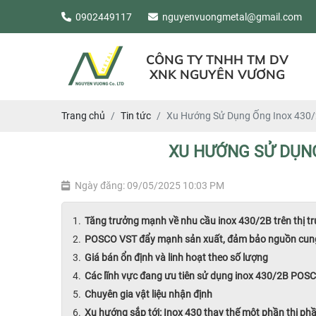
0902449117
nguyenvuongmetal@gmail.com
CÔNG TY TNHH TM DV
XNK NGUYÊN VƯƠNG
Trang chủ
Tin tức
Xu Hướng Sử Dụng Ống Inox 430
XU HƯỚNG SỬ DỤNG
Ngày đăng: 09/05/2025 10:03 PM
Tăng trưởng mạnh về nhu cầu inox 430/2B trên thị tr
POSCO VST đẩy mạnh sản xuất, đảm bảo nguồn cung
Giá bán ổn định và linh hoạt theo số lượng
Các lĩnh vực đang ưu tiên sử dụng inox 430/2B POS
Chuyên gia vật liệu nhận định
Xu hướng sắp tới: Inox 430 thay thế một phần thị ph