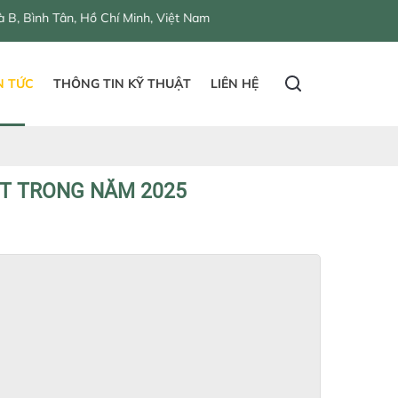
nh, Việt Nam
N TỨC
THÔNG TIN KỸ THUẬT
LIÊN HỆ
ST TRONG NĂM 2025