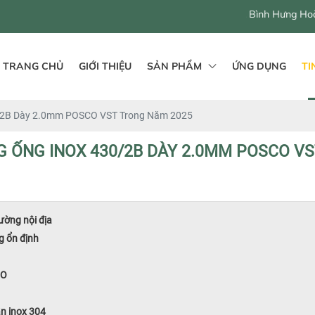
546 - 548 QL1A, Bình Hưng Hoà B, Bình Tân, Hồ Chí Mi
TRANG CHỦ
GIỚI THIỆU
SẢN PHẨM
ỨNG DỤNG
TI
/2B Dày 2.0mm POSCO VST Trong Năm 2025
 ỐNG INOX 430/2B DÀY 2.0MM POSCO V
ường nội địa
 ổn định
CO
ần inox 304