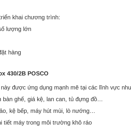
ển khai chương trình:
ố lượng lớn
đặt hàng
inox 430/2B POSCO
ày được ứng dụng mạnh mẽ tại các lĩnh vực như
 bàn ghế, giá kệ, lan can, tủ đựng đồ…
hảo, kệ bếp, máy hút mùi, lò nướng…
i tiết máy trong môi trường khô ráo