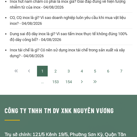
Inox hút nam châm có phải là inox giả? Giải đáp đúng về hiện tượng
nhiễm từ của inox - 04/08/2026
CO, CQ inox là gì? Vì sao doanh nghiệp luôn yêu cầu khi mua vật liệu
inox? - 04/08/2026
Dung sai độ dày inox là gì? Vì sao tấm inox thực tế không đúng 100%
độ dày công bố? - 04/08/2026
Inox tái chế là gì? Có nên sử dụng inox tái chế trong sản xuất và xây
dựng? - 04/08/2026
1
2
3
4
5
6
7
...
153
154
CÔNG TY TNHH TM DV XNK NGUYÊN VƯƠNG
Trụ sở chính: 121/5 Kênh 19/5, Phường Sơn Kỳ, Quận Tân