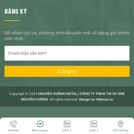
ĐĂNG KÝ
Để nhận các tin, chương trình khuyến mãi về bảng giá nhôm
mới nhất.
Đăng ký
Copyright © 2024
NGUYÊN VƯƠNG METAL | CÔNG TY TNHH TM DV XNK
NGUYÊN VƯƠNG
. All rights reserved.
Design by
Webvps.vn
Hotline
Messenger
Zalo 1
Zalo 2
Chỉ đường