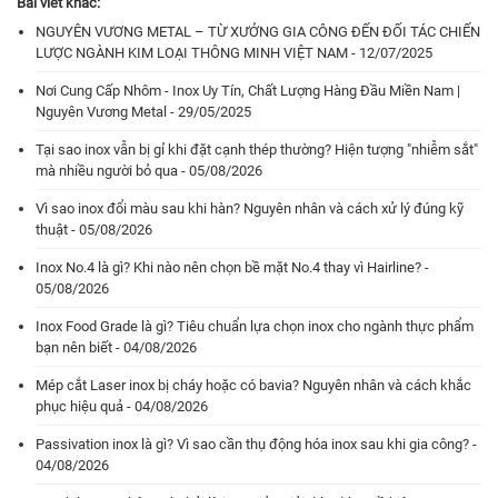
Bài viết khác:
NGUYÊN VƯƠNG METAL – TỪ XƯỞNG GIA CÔNG ĐẾN ĐỐI TÁC CHIẾN
LƯỢC NGÀNH KIM LOẠI THÔNG MINH VIỆT NAM - 12/07/2025
Nơi Cung Cấp Nhôm - Inox Uy Tín, Chất Lượng Hàng Đầu Miền Nam |
Nguyên Vương Metal - 29/05/2025
Tại sao inox vẫn bị gỉ khi đặt cạnh thép thường? Hiện tượng "nhiễm sắt"
mà nhiều người bỏ qua - 05/08/2026
Vì sao inox đổi màu sau khi hàn? Nguyên nhân và cách xử lý đúng kỹ
thuật - 05/08/2026
Inox No.4 là gì? Khi nào nên chọn bề mặt No.4 thay vì Hairline? -
05/08/2026
Inox Food Grade là gì? Tiêu chuẩn lựa chọn inox cho ngành thực phẩm
bạn nên biết - 04/08/2026
Mép cắt Laser inox bị cháy hoặc có bavia? Nguyên nhân và cách khắc
phục hiệu quả - 04/08/2026
Passivation inox là gì? Vì sao cần thụ động hóa inox sau khi gia công? -
04/08/2026