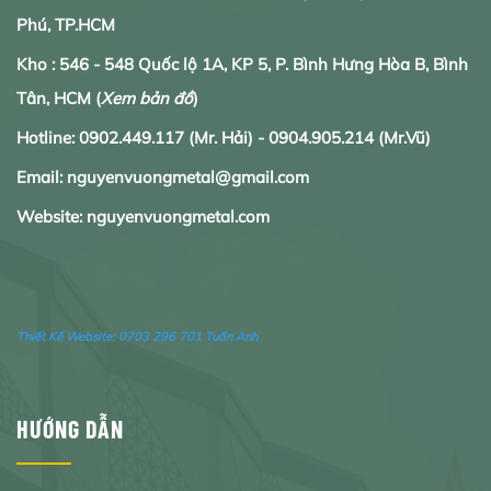
Phú, TP.HCM
Kho : 546 - 548 Quốc lộ 1A, KP 5, P. Bình Hưng Hòa B, Bình
Tân, HCM
(
Xem bản đồ
)
Hotline:
0902.
449.117
(Mr. Hải) -
0904.905.214
(Mr.Vũ)
Email: nguyenvuongmetal@gmail.com
Website: nguyenvuongmetal.com
Thiết Kế Website:
0703 296 701 Tuấn Anh
HƯỚNG DẪN