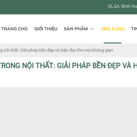
546 - 548 QL1A, Bình Hưng Hoà B, Bình Tân, Hồ
TRANG CHỦ
GIỚI THIỆU
SẢN PHẨM
ỨNG DỤNG
TI
 nội thất: Giải pháp bền đẹp và hiện đại cho mọi không gian
RONG NỘI THẤT: GIẢI PHÁP BỀN ĐẸP VÀ 