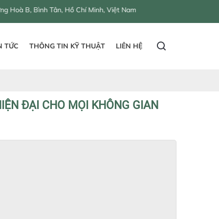
 Chí Minh, Việt Nam
N TỨC
THÔNG TIN KỸ THUẬT
LIÊN HỆ
HIỆN ĐẠI CHO MỌI KHÔNG GIAN