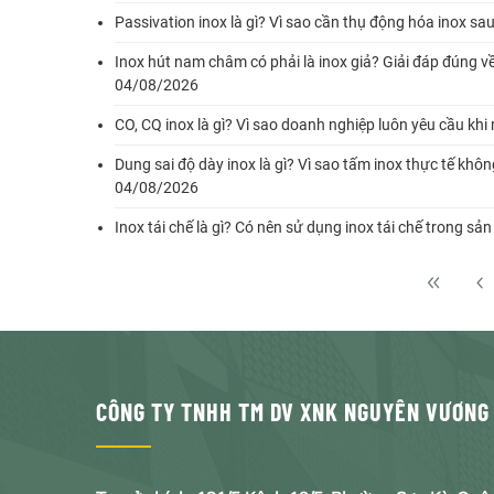
Passivation inox là gì? Vì sao cần thụ động hóa inox sa
Inox hút nam châm có phải là inox giả? Giải đáp đúng về
04/08/2026
CO, CQ inox là gì? Vì sao doanh nghiệp luôn yêu cầu khi
Dung sai độ dày inox là gì? Vì sao tấm inox thực tế kh
04/08/2026
Inox tái chế là gì? Có nên sử dụng inox tái chế trong s
CÔNG TY TNHH TM DV XNK NGUYÊN VƯƠNG