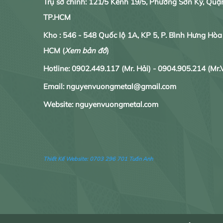
Trụ sở chính: 121/5 Kênh 19/5, Phường Sơn Kỳ, Quậ
TP.HCM
Kho : 546 - 548 Quốc lộ 1A, KP 5, P. Bình Hưng Hòa
HCM
(
Xem bản đồ
)
Hotline:
0902.
449.117
(Mr. Hải) -
0904.905.214
(Mr.
Email: nguyenvuongmetal@gmail.com
Website: nguyenvuongmetal.com
Thiết Kế Website:
0703 296 701 Tuấn Anh