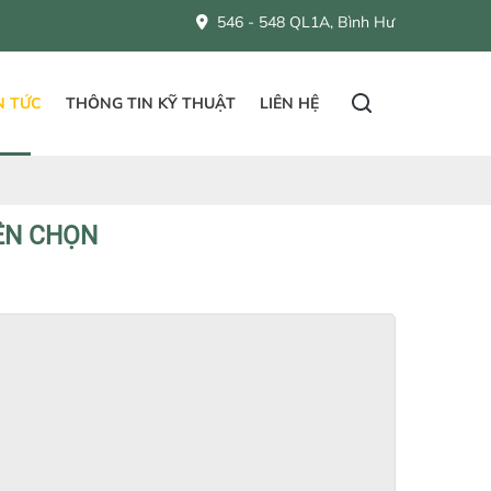
546 - 548 QL1A, Bình Hưng Hoà B, Bình Tân, Hồ Ch
N TỨC
THÔNG TIN KỸ THUẬT
LIÊN HỆ
ÊN CHỌN