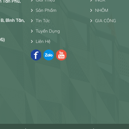
n Tân Phú,
Sản Phẩm
NHÔM
 B, Bình Tân,
Tin Tức
GIA CÔNG
Tuyển Dụng
Vũ)
Liên Hệ