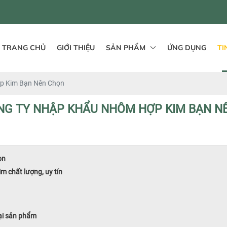
TRANG CHỦ
GIỚI THIỆU
SẢN PHẨM
ỨNG DỤNG
TI
p Kim Bạn Nên Chọn
NG TY NHẬP KHẨU NHÔM HỢP KIM BẠN N
ọn
m chất lượng, uy tín
ại sản phẩm