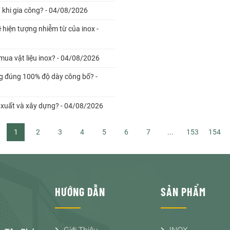
u khi gia công? - 04/08/2026
 hiện tượng nhiễm từ của inox -
 mua vật liệu inox? - 04/08/2026
ông đúng 100% độ dày công bố? -
ản xuất và xây dựng? - 04/08/2026
1
2
3
4
5
6
7
...
153
154
HƯỚNG DẪN
SẢN PHẨM
Giới Thiệu
INOX