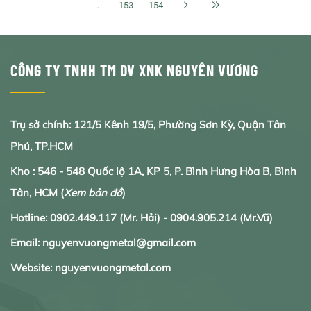
...
153
154
CÔNG TY TNHH TM DV XNK NGUYÊN VƯƠNG
Trụ sở chính: 121/5 Kênh 19/5, Phường Sơn Kỳ, Quận Tân
Phú, TP.HCM
Kho : 546 - 548 Quốc lộ 1A, KP 5, P. Bình Hưng Hòa B, Bình
Tân, HCM
(
Xem bản đồ
)
Hotline:
0902.
449.117
(Mr. Hải) -
0904.905.214
(Mr.Vũ)
Email: nguyenvuongmetal@gmail.com
Website: nguyenvuongmetal.com