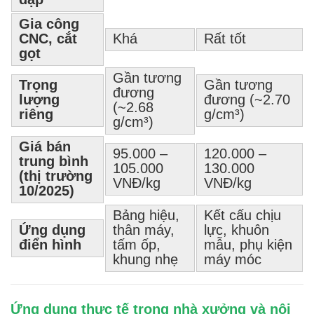
Gia công
CNC, cắt
Khá
Rất tốt
gọt
Gần tương
Trọng
Gần tương
đương
lượng
đương (~2.70
(~2.68
riêng
g/cm³)
g/cm³)
Giá bán
95.000 –
120.000 –
trung bình
105.000
130.000
(thị trường
VNĐ/kg
VNĐ/kg
10/2025)
Bảng hiệu,
Kết cấu chịu
Ứng dụng
thân máy,
lực, khuôn
điển hình
tấm ốp,
mẫu, phụ kiện
khung nhẹ
máy móc
Ứng dụng thực tế trong nhà xưởng và nội