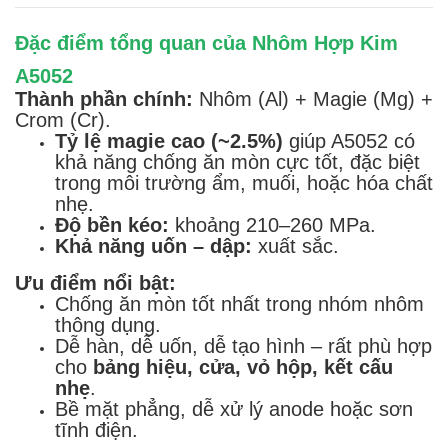
Đặc điểm tổng quan của Nhôm Hợp Kim
A5052
Thành phần chính:
Nhôm (Al) + Magie (Mg) +
Crom (Cr).
Tỷ lệ magie cao (~2.5%)
giúp A5052 có
khả năng chống ăn mòn cực tốt, đặc biệt
trong môi trường ẩm, muối, hoặc hóa chất
nhẹ.
Độ bền kéo:
khoảng 210–260 MPa.
Khả năng uốn – dập:
xuất sắc.
Ưu điểm nổi bật:
Chống ăn mòn tốt nhất trong nhóm nhôm
thông dụng.
Dễ hàn, dễ uốn, dễ tạo hình – rất phù hợp
cho
bảng hiệu, cửa, vỏ hộp, kết cấu
nhẹ
.
Bề mặt phẳng, dễ xử lý anode hoặc sơn
tĩnh điện.