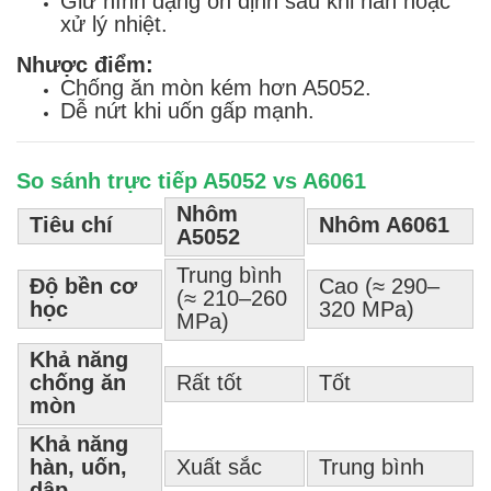
Giữ hình dạng ổn định sau khi hàn hoặc
xử lý nhiệt.
Nhược điểm:
Chống ăn mòn kém hơn A5052.
Dễ nứt khi uốn gấp mạnh.
So sánh trực tiếp A5052 vs A6061
Nhôm
Tiêu chí
Nhôm A6061
A5052
Trung bình
Độ bền cơ
Cao (≈ 290–
(≈ 210–260
học
320 MPa)
MPa)
Khả năng
chống ăn
Rất tốt
Tốt
mòn
Khả năng
hàn, uốn,
Xuất sắc
Trung bình
dập