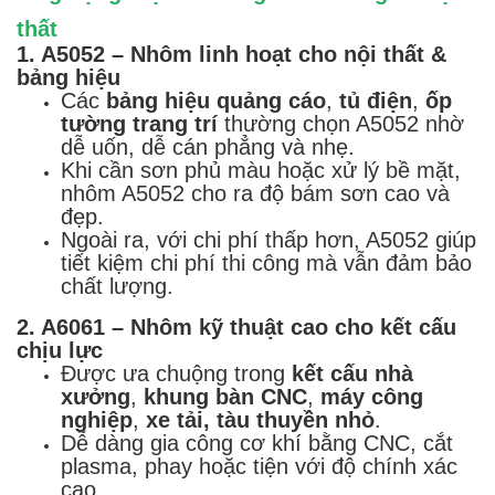
thất
1. A5052 – Nhôm linh hoạt cho nội thất &
bảng hiệu
Các
bảng hiệu quảng cáo
,
tủ điện
,
ốp
tường trang trí
thường chọn A5052 nhờ
dễ uốn, dễ cán phẳng và nhẹ.
Khi cần sơn phủ màu hoặc xử lý bề mặt,
nhôm A5052 cho ra độ bám sơn cao và
đẹp.
Ngoài ra, với chi phí thấp hơn, A5052 giúp
tiết kiệm chi phí thi công mà vẫn đảm bảo
chất lượng.
2. A6061 – Nhôm kỹ thuật cao cho kết cấu
chịu lực
Được ưa chuộng trong
kết cấu nhà
xưởng
,
khung bàn CNC
,
máy công
nghiệp
,
xe tải, tàu thuyền nhỏ
.
Dễ dàng gia công cơ khí bằng CNC, cắt
plasma, phay hoặc tiện với độ chính xác
cao.