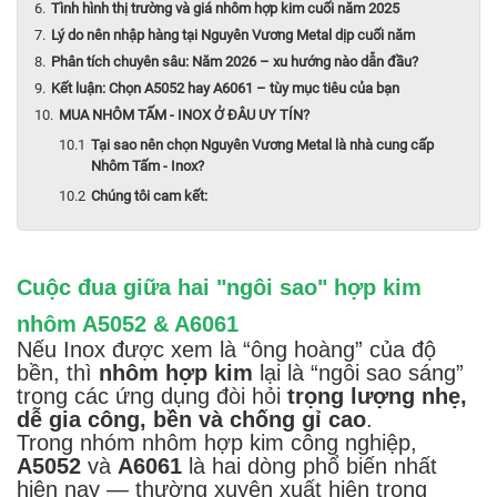
Tình hình thị trường và giá nhôm hợp kim cuối năm 2025
Lý do nên nhập hàng tại Nguyên Vương Metal dịp cuối năm
Phân tích chuyên sâu: Năm 2026 – xu hướng nào dẫn đầu?
Kết luận: Chọn A5052 hay A6061 – tùy mục tiêu của bạn
MUA NHÔM TẤM - INOX Ở ĐÂU UY TÍN?
Tại sao nên chọn Nguyên Vương Metal là nhà cung cấp
Nhôm Tấm - Inox?
Chúng tôi cam kết:
Cuộc đua giữa hai "ngôi sao" hợp kim
nhôm A5052 & A6061
Nếu Inox được xem là “ông hoàng” của độ
bền, thì
nhôm hợp kim
lại là “ngôi sao sáng”
trong các ứng dụng đòi hỏi
trọng lượng nhẹ,
dễ gia công, bền và chống gỉ cao
.
Trong nhóm nhôm hợp kim công nghiệp,
A5052
và
A6061
là hai dòng phổ biến nhất
hiện nay — thường xuyên xuất hiện trong