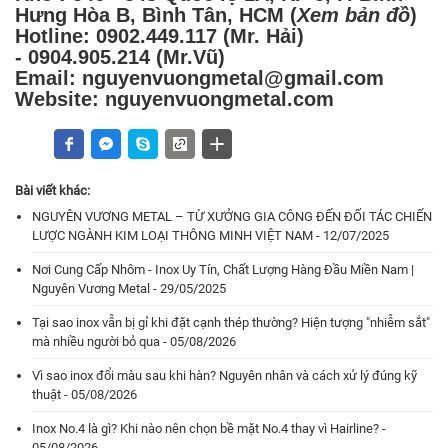
Hưng Hòa B, Bình Tân, HCM (
Xem bản đồ
)
Hotline:
0902.449.117
(Mr. Hải)
-
0904.905.214
(Mr.Vũ)
Email: nguyenvuongmetal@gmail.com
Website: nguyenvuongmetal.com
Bài viết khác:
NGUYÊN VƯƠNG METAL – TỪ XƯỞNG GIA CÔNG ĐẾN ĐỐI TÁC CHIẾN
LƯỢC NGÀNH KIM LOẠI THÔNG MINH VIỆT NAM - 12/07/2025
Nơi Cung Cấp Nhôm - Inox Uy Tín, Chất Lượng Hàng Đầu Miền Nam |
Nguyên Vương Metal - 29/05/2025
Tại sao inox vẫn bị gỉ khi đặt cạnh thép thường? Hiện tượng "nhiễm sắt"
mà nhiều người bỏ qua - 05/08/2026
Vì sao inox đổi màu sau khi hàn? Nguyên nhân và cách xử lý đúng kỹ
thuật - 05/08/2026
Inox No.4 là gì? Khi nào nên chọn bề mặt No.4 thay vì Hairline? -
05/08/2026