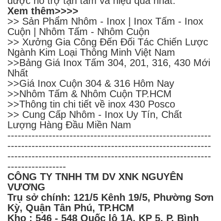
được hỗ trợ tận tâm và hiệu quả nhất.
Xem thêm>>>>
>> Sản Phẩm
Nhôm
-
Inox
|
Inox Tấm
-
Inox
Cuộn
|
Nhôm Tấm
-
Nhôm Cuộn
>>
Xưởng Gia Công Đến Đối Tác Chiến Lược
Ngành Kim Loại Thông Minh Việt Nam
>>
Bảng Giá Inox Tấm 304, 201, 316, 430 Mới
Nhất
>>
Giá Inox Cuộn 304 & 316 Hôm Nay
>>
Nhôm Tấm & Nhôm Cuộn TP.HCM
>>
Thông tin chi tiết về inox 430 Posco
>>
Cung Cấp Nhôm - Inox Uy Tín, Chất
Lượng Hàng Đầu Miền Nam
-----------------------------------------------------------
-----------------------------------------------------------
-----------------------------------------------------------
-----------------
CÔNG TY TNHH TM DV XNK NGUYÊN
VƯƠNG
Trụ sở chính: 121/5 Kênh 19/5, Phường Sơn
Kỳ, Quận Tân Phú, TP.HCM
Kho : 546 - 548 Quốc lộ 1A, KP 5, P. Bình