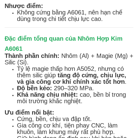
Nhược điểm:
Không cứng bằng A6061, nên hạn chế
dùng trong chi tiết chịu lực cao.
Đặc điểm tổng quan của Nhôm Hợp Kim
A6061
Thành phần chính:
Nhôm (Al) + Magie (Mg) +
Silic (Si).
Tỷ lệ magie thấp hơn A5052, nhưng có
thêm silic giúp
tăng độ cứng, chịu lực,
và gia công cơ khí chính xác tốt hơn
.
Độ bền kéo:
290–320 MPa.
Khả năng chịu nhiệt:
cao, bền bỉ trong
môi trường khắc nghiệt.
Ưu điểm nổi bật:
Cứng, bền, chịu va đập tốt.
Gia công cơ khí, tiện phay CNC, làm
khuôn, làm khung máy rất phù hợp.