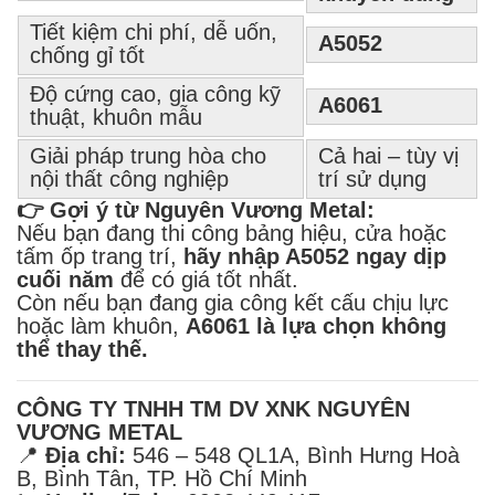
Tiết kiệm chi phí, dễ uốn,
A5052
chống gỉ tốt
Độ cứng cao, gia công kỹ
A6061
thuật, khuôn mẫu
Giải pháp trung hòa cho
Cả hai – tùy vị
nội thất công nghiệp
trí sử dụng
👉 Gợi ý từ Nguyên Vương Metal:
Nếu bạn đang thi công bảng hiệu, cửa hoặc
tấm ốp trang trí,
hãy nhập A5052 ngay dịp
cuối năm
để có giá tốt nhất.
Còn nếu bạn đang gia công kết cấu chịu lực
hoặc làm khuôn,
A6061 là lựa chọn không
thể thay thế.
CÔNG TY TNHH TM DV XNK NGUYÊN
VƯƠNG METAL
📍
Địa chỉ:
546 – 548 QL1A, Bình Hưng Hoà
B, Bình Tân, TP. Hồ Chí Minh