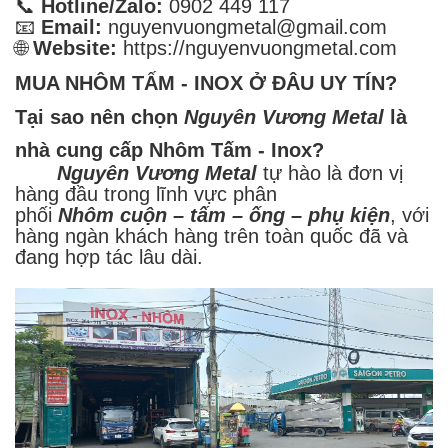
📞
Hotline/Zalo:
0902 449 117
📧
Email:
nguyenvuongmetal@gmail.com
🌐
Website:
https://nguyenvuongmetal.com
MUA NHÔM TẤM - INOX Ở ĐÂU UY TÍN?
Tại sao nên chọn
Nguyên Vương Metal
là
nhà cung cấp Nhôm Tấm - Inox?
Nguyên Vương Metal
tự hào là đơn vị
hàng đầu trong lĩnh vực phân
phối
Nhôm cuộn – tấm – ống – phụ kiện
, với
hàng ngàn khách hàng trên toàn quốc đã và
đang hợp tác lâu dài.