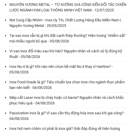
NGUYÊN VƯƠNG METAL – TỪ XƯỞNG GIA CÔNG ĐẾN ĐỐI TÁC CHIẾN
LƯỢC NGÀNH KIM LOẠI THÔNG MINH VIỆT NAM - 12/07/2025
Nơi Cung Cấp Nhôm - Inox Uy Tín, Chất Lượng Hàng Đầu Miền Nam |
Nguyên Vương Metal - 29/05/2025
Tại sao inox vẫn bị gỉ khi đặt cạnh thép thường? Hiện tượng "nhiễm sắt"
mà nhiều người bỏ qua - 05/08/2026
Vì sao inox đổi màu sau khi hàn? Nguyên nhân và cách xử lý đúng kỹ
thuật - 05/08/2026
Inox No.4 là gì? Khi nào nên chọn bề mặt No.4 thay vì Hairline? -
05/08/2026
Inox Food Grade là gì? Tiêu chuẩn lựa chọn inox cho ngành thực phẩm
bạn nên biết - 04/08/2026
Mép cắt Laser inox bị cháy hoặc có bavia? Nguyên nhân và cách khắc
phục hiệu quả - 04/08/2026
Passivation inox là gì? Vì sao cần thụ động hóa inox sau khi gia công? -
04/08/2026
Inox hút nam châm có phải là inox giả? Giải đáp đúng về hiện tượng