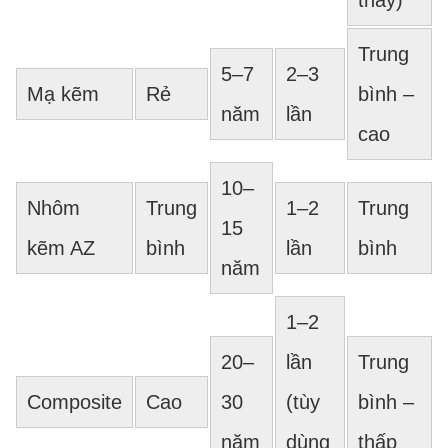
thay)
Trung
5–7
2–3
Mạ kẽm
Rẻ
bình –
năm
lần
cao
10–
Nhôm
Trung
1–2
Trung
15
kẽm AZ
bình
lần
bình
năm
1–2
20–
lần
Trung
Composite
Cao
30
(tùy
bình –
năm
dùng
thấp