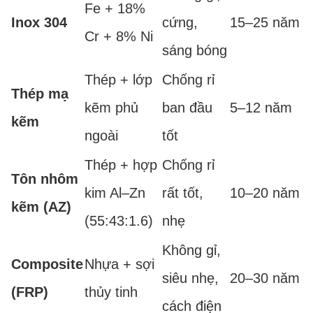
Fe + 18%
Inox 304
cứng,
15–25 năm
Cr + 8% Ni
sáng bóng
Thép + lớp
Chống rỉ
Thép mạ
kẽm phủ
ban đầu
5–12 năm
kẽm
ngoài
tốt
Thép + hợp
Chống rỉ
Tôn nhôm
kim Al–Zn
rất tốt,
10–20 năm
kẽm (AZ)
(55:43:1.6)
nhẹ
Không gỉ,
Composite
Nhựa + sợi
siêu nhẹ,
20–30 năm
(FRP)
thủy tinh
cách điện