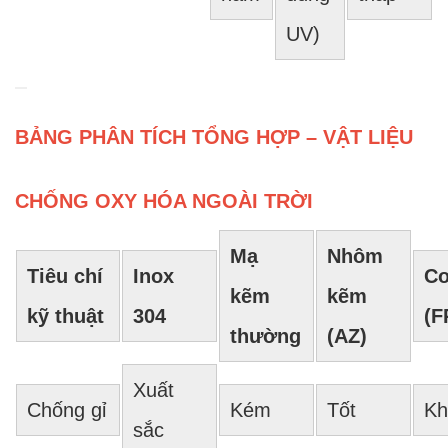
UV)
BẢNG PHÂN TÍCH TỔNG HỢP – VẬT LIỆU
CHỐNG OXY HÓA NGOÀI TRỜI
Mạ
Nhôm
Tiêu chí
Inox
Co
kẽm
kẽm
kỹ thuật
304
(F
thường
(AZ)
Xuất
Chống gỉ
Kém
Tốt
Kh
sắc