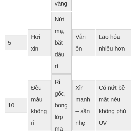
vàng
Nứt
mạ,
Hơi
Vẫn
Lão hóa
5
bắt
xỉn
ổn
nhiều hơn
đầu
rỉ
Rỉ
Đều
Xỉn
Có nứt bề
gốc,
màu –
mạnh
mặt nếu
10
bong
không
– sần
không phủ
lớp
rỉ
nhẹ
UV
mạ