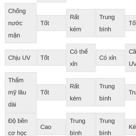
Chống
Rất
Trung
nước
Tốt
Tố
kém
bình
mặn
Có thể
Cầ
Chịu UV
Tốt
Có xỉn
xỉn
U
Thẩm
Rất
Trung
mỹ lâu
Tốt
Tr
kém
bình
dài
Độ bền
Trung
Trung
Cao
K
cơ học
bình
bình