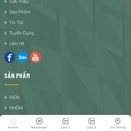
Giới Thiệu
Sản Phẩm
Tin Tức
Tuyển Dụng
Liên Hệ
SẢN PHẨM
INOX
NHÔM
GIA CÔNG
Hotline
Messenger
Zalo 1
Zalo 2
Chỉ đường