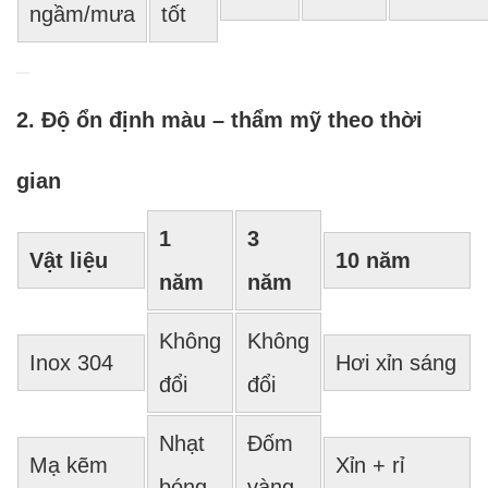
ngầm/mưa
tốt
2. Độ ổn định màu – thẩm mỹ theo thời
gian
1
3
Vật liệu
10 năm
năm
năm
Không
Không
Inox 304
Hơi xỉn sáng
đổi
đổi
Nhạt
Đốm
Mạ kẽm
Xỉn + rỉ
bóng
vàng