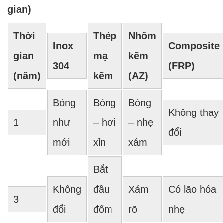
gian)
Thời
Thép
Nhôm
Inox
Composite
gian
mạ
kẽm
304
(FRP)
(năm)
kẽm
(AZ)
Bóng
Bóng
Bóng
Không thay
1
như
– hơi
– nhẹ
đổi
mới
xỉn
xám
Bắt
Không
đầu
Xám
Có lão hóa
3
đổi
đốm
rõ
nhẹ