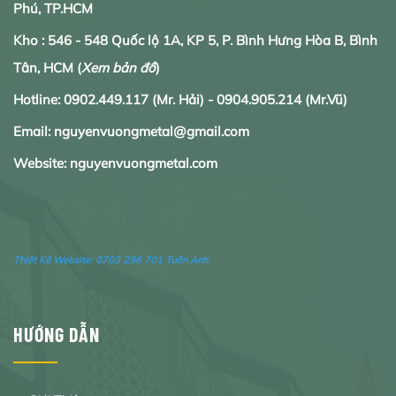
Phú, TP.HCM
Kho : 546 - 548 Quốc lộ 1A, KP 5, P. Bình Hưng Hòa B, Bình
Tân, HCM
(
Xem bản đồ
)
Hotline:
0902.
449.117
(Mr. Hải) -
0904.905.214
(Mr.Vũ)
Email: nguyenvuongmetal@gmail.com
Website: nguyenvuongmetal.com
Thiết Kế Website:
0703 296 701 Tuấn Anh
HƯỚNG DẪN