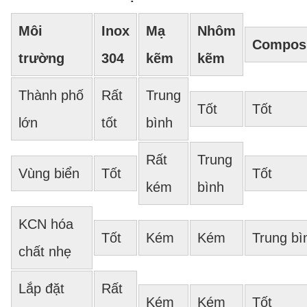
Môi
Inox
Mạ
Nhôm
Compos
trường
304
kẽm
kẽm
Thành phố
Rất
Trung
Tốt
Tốt
lớn
tốt
bình
Rất
Trung
Vùng biển
Tốt
Tốt
kém
bình
KCN hóa
Tốt
Kém
Kém
Trung bì
chất nhẹ
Lắp đặt
Rất
Kém
Kém
Tốt