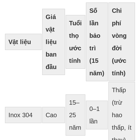
Số
Chi
Giá
Tuổi
lần
phí
vật
thọ
bảo
vòng
Vật liệu
liệu
ước
trì
đời
ban
tính
(15
(ước
đầu
năm)
tính)
Thấp
15–
(trừ
0–1
Inox 304
Cao
25
hao
lần
năm
thấp, ít