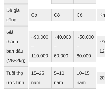
Dễ gia
Có
Có
Có
Kh
công
Giá
~90.000
~40.000
~50.000
thành
~9
–
–
–
ban đầu
12
110.000
60.000
80.000
(VNĐ/kg)
Tuổi thọ
15–25
5–10
10–15
20
ước tính
năm
năm
năm