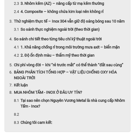
3. Nhôm kẽm (AZ) – nâng cấp từ mạ kẽm thường
4. Composite – không chứa kim loại nên không rỉ
Thử nghiệm thực tế – Inox 304 vẫn giữ độ sáng bóng sau 10 năm
So sánh thực nghiệm ngoài trời (theo thời gian)
So sánh chi tiết theo từng tiêu chí kỹ thuật ngoài trời
1. Khả năng chống rỉ trong môi trường mưa axit – biển mặn
2. Độ ổn định màu – thẩm mỹ theo thời gian
Chi phí vòng đời – khi “rẻ trước mắt” có thể thành “đắt sau cùng”
BẢNG PHÂN TÍCH TỔNG HỢP – VẬT LIỆU CHỐNG OXY HÓA
NGOÀI TRỜI
Kết luận
MUA NHÔM TẤM - INOX Ở ĐÂU UY TÍN?
Tại sao nên chọn Nguyên Vương Metal là nhà cung cấp Nhôm
Tấm - Inox?
Chúng tôi cam kết: