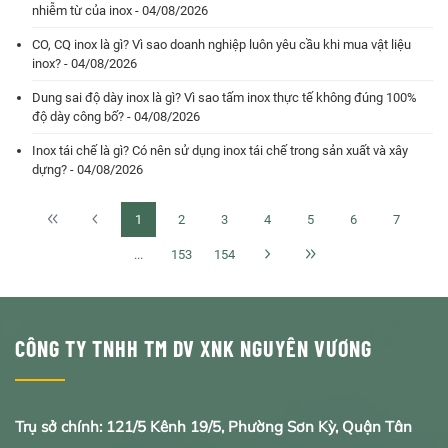
nhiễm từ của inox - 04/08/2026
CO, CQ inox là gì? Vì sao doanh nghiệp luôn yêu cầu khi mua vật liệu
inox? - 04/08/2026
Dung sai độ dày inox là gì? Vì sao tấm inox thực tế không đúng 100%
độ dày công bố? - 04/08/2026
Inox tái chế là gì? Có nên sử dụng inox tái chế trong sản xuất và xây
dựng? - 04/08/2026
1
2
3
4
5
6
7
...
153
154
CÔNG TY TNHH TM DV XNK NGUYÊN VƯƠNG
Trụ sở chính: 121/5 Kênh 19/5, Phường Sơn Kỳ, Quận Tân