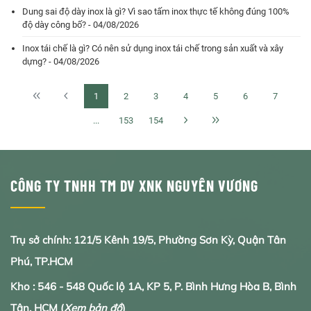
Dung sai độ dày inox là gì? Vì sao tấm inox thực tế không đúng 100%
độ dày công bố? - 04/08/2026
Inox tái chế là gì? Có nên sử dụng inox tái chế trong sản xuất và xây
dựng? - 04/08/2026
1
2
3
4
5
6
7
...
153
154
CÔNG TY TNHH TM DV XNK NGUYÊN VƯƠNG
Trụ sở chính: 121/5 Kênh 19/5, Phường Sơn Kỳ, Quận Tân
Phú, TP.HCM
Kho : 546 - 548 Quốc lộ 1A, KP 5, P. Bình Hưng Hòa B, Bình
Tân, HCM
(
Xem bản đồ
)