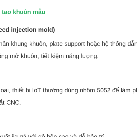
ế tạo khuôn mẫu
ed injection mold)
ần khung khuôn, plate support hoặc hệ thống dẫ
óng mở khuôn, tiết kiệm năng lượng.
ại, thiết bị IoT thường dùng nhôm 5052 để làm p
cắt CNC.
uất jig gá với độ bền cao và dễ bảo trì.