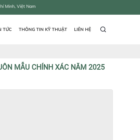
 Nam
N TỨC
THÔNG TIN KỸ THUẬT
LIÊN HỆ
HUÔN MẪU CHÍNH XÁC NĂM 2025