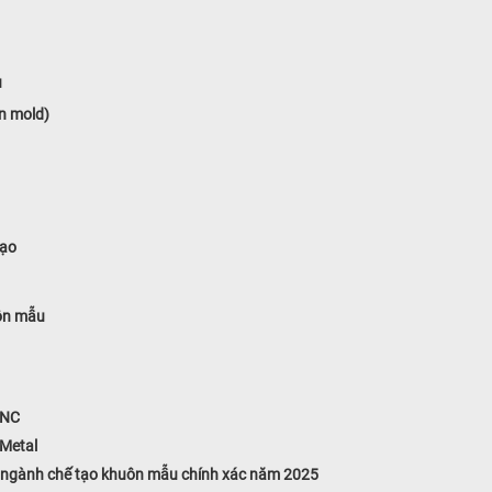
u
n mold)
tạo
uôn mẫu
CNC
Metal
ong ngành chế tạo khuôn mẫu chính xác năm 2025