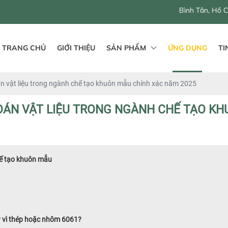
546 - 548 QL1A, Bình Hưng Hoà B, Bình Tân, Hồ Chí Minh, Việt
TRANG CHỦ
GIỚI THIỆU
SẢN PHẨM
ỨNG DỤNG
TI
 vật liệu trong ngành chế tạo khuôn mẫu chính xác năm 2025
OÁN VẬT LIỆU TRONG NGÀNH CHẾ TẠO K
hế tạo khuôn mẫu
 vì thép hoặc nhôm 6061?