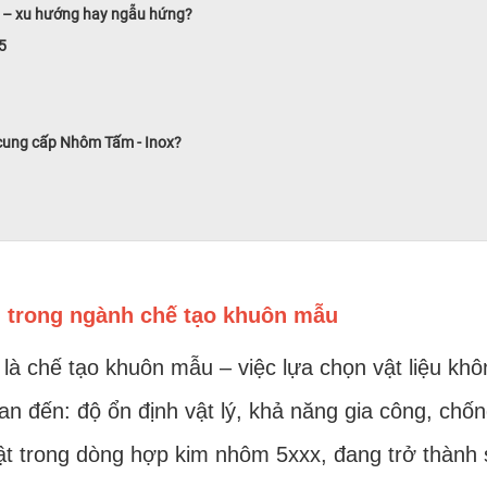
ôm – xu hướng hay ngẫu hứng?
5
 cung cấp Nhôm Tấm - Inox?
ôm trong ngành chế tạo khuôn mẫu
 là chế tạo khuôn mẫu – việc lựa chọn vật liệu kh
quan đến: độ ổn định vật lý, khả năng gia công, chố
t trong dòng hợp kim nhôm 5xxx, đang trở thành 