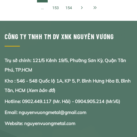
...
153
154
CÔNG TY TNHH TM DV XNK NGUYÊN VƯƠNG
Trụ sở chính: 121/5 Kênh 19/5, Phường Sơn Kỳ, Quận Tân
Phú, TP.HCM
Kho : 546 - 548 Quốc lộ 1A, KP 5, P. Bình Hưng Hòa B, Bình
Tân, HCM
(
Xem bản đồ
)
Hotline:
0902.
449.117
(Mr. Hải) -
0904.905.214
(Mr.Vũ)
Email: nguyenvuongmetal@gmail.com
Website: nguyenvuongmetal.com