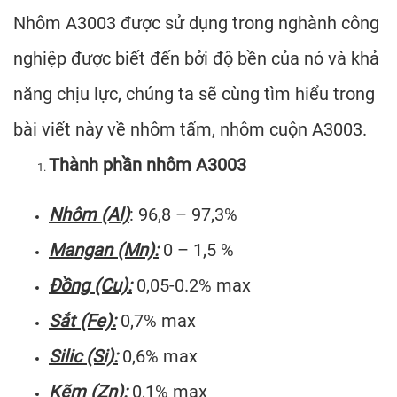
Nhôm A3003 được sử dụng trong nghành công
nghiệp được biết đến bởi độ bền của nó và khả
năng chịu lực, chúng ta sẽ cùng tìm hiểu trong
bài viết này về nhôm tấm, nhôm cuộn A3003.
Thành phần nhôm A3003
Nhôm (Al)
: 96,8 – 97,3%
Mangan (Mn):
0 – 1,5 %
Đồng (Cu):
0,05-0.2% max
Sắt (Fe):
0,7% max
Silic (Si):
0,6% max
Kẽm (Zn):
0,1% max