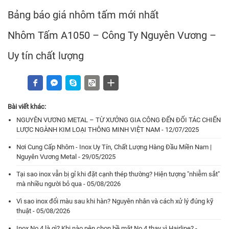
Bảng báo giá nhôm tấm mới nhất
Nhôm Tấm A1050 – Công Ty Nguyên Vương –
Uy tín chất lượng
Bài viết khác:
NGUYÊN VƯƠNG METAL – TỪ XƯỞNG GIA CÔNG ĐẾN ĐỐI TÁC CHIẾN
LƯỢC NGÀNH KIM LOẠI THÔNG MINH VIỆT NAM - 12/07/2025
Nơi Cung Cấp Nhôm - Inox Uy Tín, Chất Lượng Hàng Đầu Miền Nam |
Nguyên Vương Metal - 29/05/2025
Tại sao inox vẫn bị gỉ khi đặt cạnh thép thường? Hiện tượng "nhiễm sắt"
mà nhiều người bỏ qua - 05/08/2026
Vì sao inox đổi màu sau khi hàn? Nguyên nhân và cách xử lý đúng kỹ
thuật - 05/08/2026
Inox No.4 là gì? Khi nào nên chọn bề mặt No.4 thay vì Hairline? -