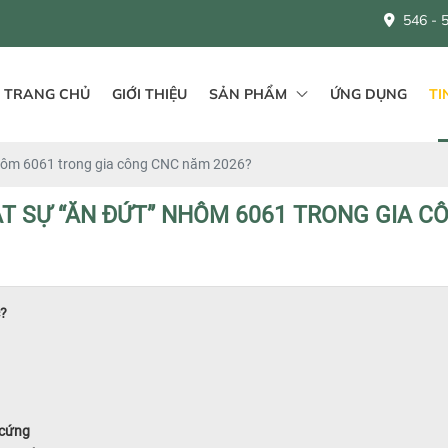
546 - 548 QL1A, Bì
TRANG CHỦ
GIỚI THIỆU
SẢN PHẨM
ỨNG DỤNG
TI
hôm 6061 trong gia công CNC năm 2026?
T SỰ “ĂN ĐỨT” NHÔM 6061 TRONG GIA C
c?
 cứng