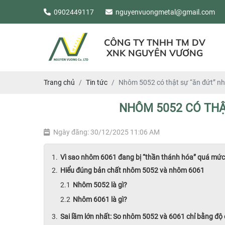
0902449117
nguyenvuongmetal@gmail.com
CÔNG TY TNHH TM DV
XNK NGUYÊN VƯƠNG
Trang chủ
Tin tức
Nhôm 5052 có thật sự “ăn đứt” n
NHÔM 5052 CÓ THẬ
Ngày đăng: 30/12/2025 11:06 AM
Vì sao nhôm 6061 đang bị “thần thánh hóa” quá mứ
Hiểu đúng bản chất nhôm 5052 và nhôm 6061
Nhôm 5052 là gì?
Nhôm 6061 là gì?
Sai lầm lớn nhất: So nhôm 5052 và 6061 chỉ bằng độ