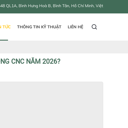
nh Hưng Hoà B, Bình Tân, Hồ Chí Minh, Việt Nam
N TỨC
THÔNG TIN KỸ THUẬT
LIÊN HỆ
ÔNG CNC NĂM 2026?