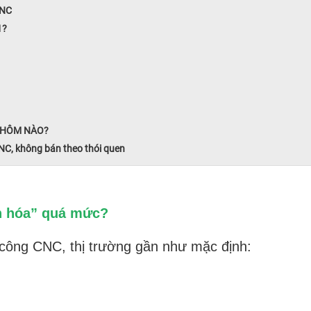
CNC
1?
NHÔM NÀO?
C, không bán theo thói quen
nh hóa” quá mức?
 công CNC, thị trường gần như mặc định: