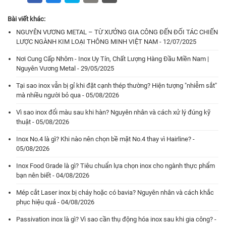
Bài viết khác:
NGUYÊN VƯƠNG METAL – TỪ XƯỞNG GIA CÔNG ĐẾN ĐỐI TÁC CHIẾN
LƯỢC NGÀNH KIM LOẠI THÔNG MINH VIỆT NAM - 12/07/2025
Nơi Cung Cấp Nhôm - Inox Uy Tín, Chất Lượng Hàng Đầu Miền Nam |
Nguyên Vương Metal - 29/05/2025
Tại sao inox vẫn bị gỉ khi đặt cạnh thép thường? Hiện tượng "nhiễm sắt"
mà nhiều người bỏ qua - 05/08/2026
Vì sao inox đổi màu sau khi hàn? Nguyên nhân và cách xử lý đúng kỹ
thuật - 05/08/2026
Inox No.4 là gì? Khi nào nên chọn bề mặt No.4 thay vì Hairline? -
05/08/2026
Inox Food Grade là gì? Tiêu chuẩn lựa chọn inox cho ngành thực phẩm
bạn nên biết - 04/08/2026
Mép cắt Laser inox bị cháy hoặc có bavia? Nguyên nhân và cách khắc
phục hiệu quả - 04/08/2026
Passivation inox là gì? Vì sao cần thụ động hóa inox sau khi gia công? -