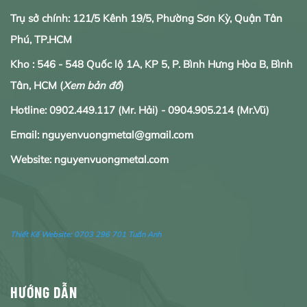
Trụ sở chính: 121/5 Kênh 19/5, Phường Sơn Kỳ, Quận Tân
Phú, TP.HCM
Kho : 546 - 548 Quốc lộ 1A, KP 5, P. Bình Hưng Hòa B, Bình
Tân, HCM
(
Xem bản đồ
)
Hotline:
0902.
449.117
(Mr. Hải) -
0904.905.214
(Mr.Vũ)
Email: nguyenvuongmetal@gmail.com
Website: nguyenvuongmetal.com
Thiết Kế Website:
0703 296 701 Tuấn Anh
HƯỚNG DẪN