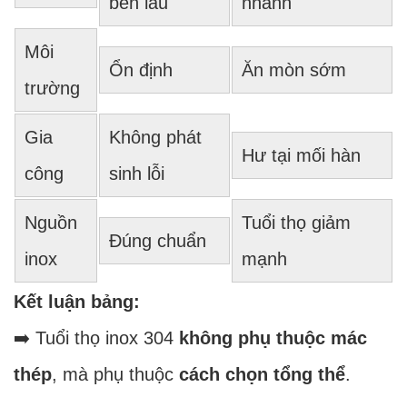
bền lâu
nhanh
Môi
Ổn định
Ăn mòn sớm
trường
Gia
Không phát
Hư tại mối hàn
công
sinh lỗi
Nguồn
Tuổi thọ giảm
Đúng chuẩn
inox
mạnh
Kết luận bảng:
➡️ Tuổi thọ inox 304
không phụ thuộc mác
thép
, mà phụ thuộc
cách chọn tổng thể
.