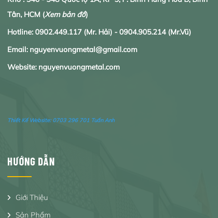
Tân, HCM
(
Xem bản đồ
)
Hotline:
0902.
449.117
(Mr. Hải) -
0904.905.214
(Mr.Vũ)
Email: nguyenvuongmetal@gmail.com
Website: nguyenvuongmetal.com
Thiết Kế Website:
0703 296 701 Tuấn Anh
HƯỚNG DẪN
Giới Thiệu
Sản Phẩm