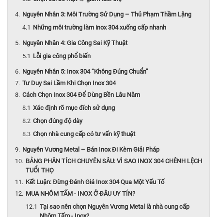
Nguyên Nhân 3: Môi Trường Sử Dụng – Thủ Phạm Thầm Lặng
Những môi trường làm inox 304 xuống cấp nhanh
Nguyên Nhân 4: Gia Công Sai Kỹ Thuật
Lỗi gia công phổ biến
Nguyên Nhân 5: Inox 304 “Không Đúng Chuẩn”
Tư Duy Sai Lầm Khi Chọn Inox 304
Cách Chọn Inox 304 Để Dùng Bền Lâu Năm
Xác định rõ mục đích sử dụng
Chọn đúng độ dày
Chọn nhà cung cấp có tư vấn kỹ thuật
Nguyên Vương Metal – Bán Inox Đi Kèm Giải Pháp
BẢNG PHÂN TÍCH CHUYÊN SÂU: VÌ SAO INOX 304 CHÊNH LỆCH
TUỔI THỌ
Kết Luận: Đừng Đánh Giá Inox 304 Qua Một Yếu Tố
MUA NHÔM TẤM - INOX Ở ĐÂU UY TÍN?
Tại sao nên chọn Nguyên Vương Metal là nhà cung cấp
Nhôm Tấm - Inox?