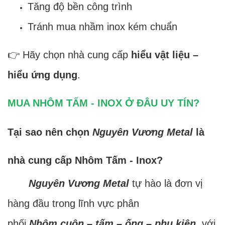
Tăng độ bền công trình
Tránh mua nhầm inox kém chuẩn
👉 Hãy chọn nhà cung cấp
hiểu vật liệu –
hiểu ứng dụng
.
MUA NHÔM TẤM - INOX Ở ĐÂU UY TÍN?
Tại sao nên chọn
Nguyên Vương Metal
là
nhà cung cấp Nhôm Tấm - Inox?
Nguyên Vương Metal
tự hào là đơn vị
hàng đầu trong lĩnh vực phân
phối
Nhôm cuộn – tấm – ống – phụ kiện
, với