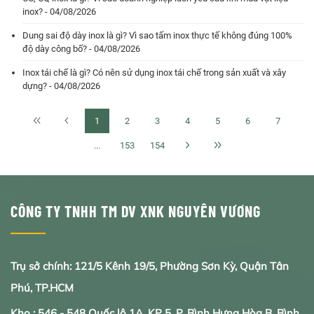
inox? - 04/08/2026
Dung sai độ dày inox là gì? Vì sao tấm inox thực tế không đúng 100%
độ dày công bố? - 04/08/2026
Inox tái chế là gì? Có nên sử dụng inox tái chế trong sản xuất và xây
dựng? - 04/08/2026
1
2
3
4
5
6
7
...
153
154
CÔNG TY TNHH TM DV XNK NGUYÊN VƯƠNG
Trụ sở chính: 121/5 Kênh 19/5, Phường Sơn Kỳ, Quận Tân
Phú, TP.HCM
Kho : 546 - 548 Quốc lộ 1A, KP 5, P. Bình Hưng Hòa B, Bình