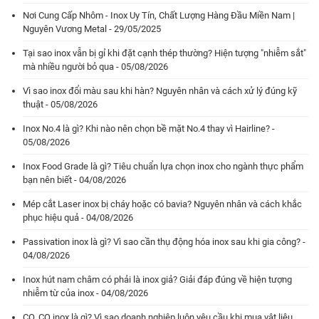
Nơi Cung Cấp Nhôm - Inox Uy Tín, Chất Lượng Hàng Đầu Miền Nam |
Nguyên Vương Metal - 29/05/2025
Tại sao inox vẫn bị gỉ khi đặt cạnh thép thường? Hiện tượng "nhiễm sắt"
mà nhiều người bỏ qua - 05/08/2026
Vì sao inox đổi màu sau khi hàn? Nguyên nhân và cách xử lý đúng kỹ
thuật - 05/08/2026
Inox No.4 là gì? Khi nào nên chọn bề mặt No.4 thay vì Hairline? -
05/08/2026
Inox Food Grade là gì? Tiêu chuẩn lựa chọn inox cho ngành thực phẩm
bạn nên biết - 04/08/2026
Mép cắt Laser inox bị cháy hoặc có bavia? Nguyên nhân và cách khắc
phục hiệu quả - 04/08/2026
Passivation inox là gì? Vì sao cần thụ động hóa inox sau khi gia công? -
04/08/2026
Inox hút nam châm có phải là inox giả? Giải đáp đúng về hiện tượng
nhiễm từ của inox - 04/08/2026
CO, CQ inox là gì? Vì sao doanh nghiệp luôn yêu cầu khi mua vật liệu