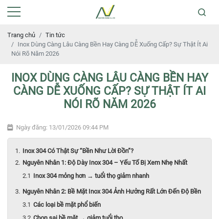
Trang chủ
Tin tức
Inox Dùng Càng Lâu Càng Bền Hay Càng DỄ Xuống Cấp? Sự Thật Ít Ai
Nói Rõ Năm 2026
INOX DÙNG CÀNG LÂU CÀNG BỀN HAY
CÀNG DỄ XUỐNG CẤP? SỰ THẬT ÍT AI
NÓI RÕ NĂM 2026
Ngày đăng: 13/01/2026 09:44 PM
Inox 304 Có Thật Sự “Bền Như Lời Đồn”?
Nguyên Nhân 1: Độ Dày Inox 304 – Yếu Tố Bị Xem Nhẹ Nhất
Inox 304 mỏng hơn → tuổi thọ giảm nhanh
Nguyên Nhân 2: Bề Mặt Inox 304 Ảnh Hưởng Rất Lớn Đến Độ Bền
Các loại bề mặt phổ biến
Chọn sai bề mặt → giảm tuổi thọ