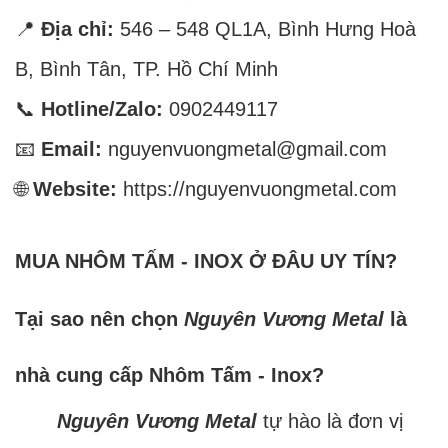
📍
Địa chỉ:
546 – 548 QL1A, Bình Hưng Hoà
B, Bình Tân, TP. Hồ Chí Minh
📞
Hotline/Zalo:
0902449117
📧
Email:
nguyenvuongmetal@gmail.com
🌐
Website:
https://nguyenvuongmetal.com
MUA NHÔM TẤM - INOX Ở ĐÂU UY TÍN?
Tại sao nên chọn
Nguyên Vương Metal
là
nhà cung cấp Nhôm Tấm - Inox?
Nguyên Vương Metal
tự hào là đơn vị