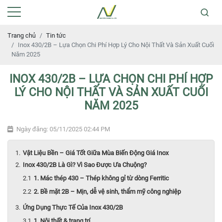
Trang chủ
Tin tức
Inox 430/2B – Lựa Chọn Chi Phí Hợp Lý Cho Nội Thất Và Sản Xuất Cuối
Năm 2025
INOX 430/2B – LỰA CHỌN CHI PHÍ HỢP
LÝ CHO NỘI THẤT VÀ SẢN XUẤT CUỐI
NĂM 2025
Ngày đăng: 05/11/2025 02:44 PM
Vật Liệu Bền – Giá Tốt Giữa Mùa Biến Động Giá Inox
Inox 430/2B Là Gì? Vì Sao Được Ưa Chuộng?
1. Mác thép 430 – Thép không gỉ từ dòng Ferritic
2. Bề mặt 2B – Mịn, dễ vệ sinh, thẩm mỹ công nghiệp
Ứng Dụng Thực Tế Của Inox 430/2B
1. Nội thất & trang trí