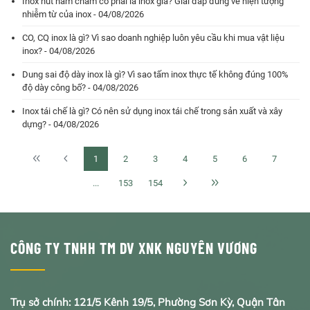
Inox hút nam châm có phải là inox giả? Giải đáp đúng về hiện tượng
nhiễm từ của inox - 04/08/2026
CO, CQ inox là gì? Vì sao doanh nghiệp luôn yêu cầu khi mua vật liệu
inox? - 04/08/2026
Dung sai độ dày inox là gì? Vì sao tấm inox thực tế không đúng 100%
độ dày công bố? - 04/08/2026
Inox tái chế là gì? Có nên sử dụng inox tái chế trong sản xuất và xây
dựng? - 04/08/2026
1
2
3
4
5
6
7
...
153
154
CÔNG TY TNHH TM DV XNK NGUYÊN VƯƠNG
Trụ sở chính: 121/5 Kênh 19/5, Phường Sơn Kỳ, Quận Tân