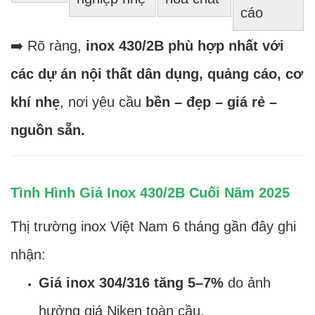
cáo
➡️ Rõ ràng,
inox 430/2B phù hợp nhất với
các dự án nội thất dân dụng, quảng cáo, cơ
khí nhẹ
, nơi yêu cầu
bền – đẹp – giá rẻ –
nguồn sẵn.
Tình Hình Giá Inox 430/2B Cuối Năm 2025
Thị trường inox Việt Nam 6 tháng gần đây ghi
nhận:
Giá inox 304/316 tăng 5–7%
do ảnh
hưởng giá Niken toàn cầu.