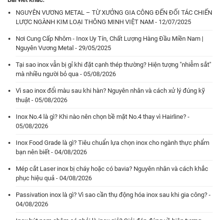
NGUYÊN VƯƠNG METAL – TỪ XƯỞNG GIA CÔNG ĐẾN ĐỐI TÁC CHIẾN
LƯỢC NGÀNH KIM LOẠI THÔNG MINH VIỆT NAM - 12/07/2025
Nơi Cung Cấp Nhôm - Inox Uy Tín, Chất Lượng Hàng Đầu Miền Nam |
Nguyên Vương Metal - 29/05/2025
Tại sao inox vẫn bị gỉ khi đặt cạnh thép thường? Hiện tượng "nhiễm sắt"
mà nhiều người bỏ qua - 05/08/2026
Vì sao inox đổi màu sau khi hàn? Nguyên nhân và cách xử lý đúng kỹ
thuật - 05/08/2026
Inox No.4 là gì? Khi nào nên chọn bề mặt No.4 thay vì Hairline? -
05/08/2026
Inox Food Grade là gì? Tiêu chuẩn lựa chọn inox cho ngành thực phẩm
bạn nên biết - 04/08/2026
Mép cắt Laser inox bị cháy hoặc có bavia? Nguyên nhân và cách khắc
phục hiệu quả - 04/08/2026
Passivation inox là gì? Vì sao cần thụ động hóa inox sau khi gia công? -
04/08/2026