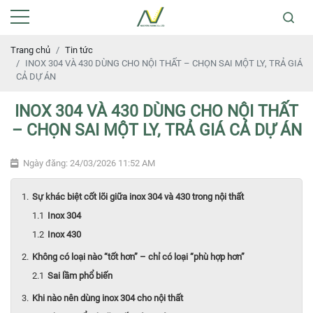
Trang chủ
Tin tức
IN OX 304 VÀ 430 DÙNG CHO NỘI THẤT – CHỌN SAI MỘT LY, TRẢ GIÁ
CẢ DỰ ÁN
IN OX 304 VÀ 430 DÙNG CHO NỘI THẤT
– CHỌN SAI MỘT LY, TRẢ GIÁ CẢ DỰ ÁN
Ngày đăng: 24/03/2026 11:52 AM
Sự khác biệt cốt lõi giữa inox 304 và 430 trong nội thất
Inox 304
Inox 430
Không có loại nào “tốt hơn” – chỉ có loại “phù hợp hơn”
Sai lầm phổ biến
Khi nào nên dùng inox 304 cho nội thất