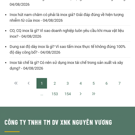
04/08/2026
Inox hút nam châm có phải là inox giả? Giải đáp đúng về hiện tượng
nhiễm từ của inox - 04/08/2026
CO, CQ inox là gì? Vì sao doanh nghiệp luôn yêu cầu khi mua vật liệu
inox? - 04/08/2026
Dung sai độ dày inox là gì? Vì sao tấm inox thực tế không đúng 100%
độ dày công bố? - 04/08/2026
Inox tái chế là gì? Có nên sử dụng inox tái chế trong sản xuất và xây
dựng? - 04/08/2026
1
2
3
4
5
6
7
...
153
154
CÔNG TY TNHH TM DV XNK NGUYÊN VƯƠNG