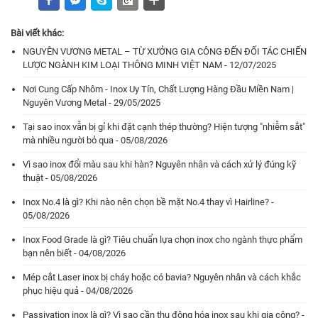
Bài viết khác:
NGUYÊN VƯƠNG METAL – TỪ XƯỞNG GIA CÔNG ĐẾN ĐỐI TÁC CHIẾN
LƯỢC NGÀNH KIM LOẠI THÔNG MINH VIỆT NAM - 12/07/2025
Nơi Cung Cấp Nhôm - Inox Uy Tín, Chất Lượng Hàng Đầu Miền Nam |
Nguyên Vương Metal - 29/05/2025
Tại sao inox vẫn bị gỉ khi đặt cạnh thép thường? Hiện tượng "nhiễm sắt"
mà nhiều người bỏ qua - 05/08/2026
Vì sao inox đổi màu sau khi hàn? Nguyên nhân và cách xử lý đúng kỹ
thuật - 05/08/2026
Inox No.4 là gì? Khi nào nên chọn bề mặt No.4 thay vì Hairline? -
05/08/2026
Inox Food Grade là gì? Tiêu chuẩn lựa chọn inox cho ngành thực phẩm
bạn nên biết - 04/08/2026
Mép cắt Laser inox bị cháy hoặc có bavia? Nguyên nhân và cách khắc
phục hiệu quả - 04/08/2026
Passivation inox là gì? Vì sao cần thụ động hóa inox sau khi gia công? -