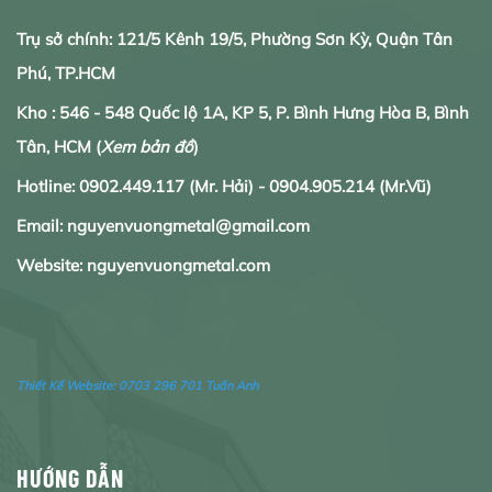
Trụ sở chính: 121/5 Kênh 19/5, Phường Sơn Kỳ, Quận Tân
Phú, TP.HCM
Kho : 546 - 548 Quốc lộ 1A, KP 5, P. Bình Hưng Hòa B, Bình
Tân, HCM
(
Xem bản đồ
)
Hotline:
0902.
449.117
(Mr. Hải) -
0904.905.214
(Mr.Vũ)
Email: nguyenvuongmetal@gmail.com
Website: nguyenvuongmetal.com
Thiết Kế Website:
0703 296 701 Tuấn Anh
HƯỚNG DẪN