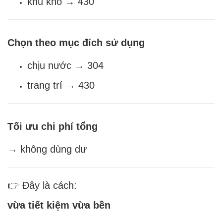
khu khô → 430
Chọn theo mục đích sử dụng
chịu nước → 304
trang trí → 430
Tối ưu chi phí tổng
→ không dùng dư
👉 Đây là cách:
vừa tiết kiệm vừa bền