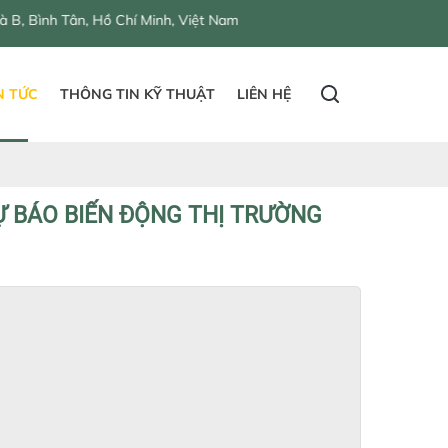
 Hồ Chí Minh, Việt Nam
N TỨC
THÔNG TIN KỸ THUẬT
LIÊN HỆ
Ự BÁO BIẾN ĐỘNG THỊ TRƯỜNG