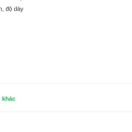
h, độ dày
x khác