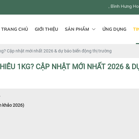
546 - 548 QL1A, Bình Hưng Hoà B, Bình Tân,
TRANG CHỦ
GIỚI THIỆU
SẢN PHẨM
ỨNG DỤNG
TI
kg? Cập nhật mới nhất 2026 & dự báo biến động thị trường
NHIÊU 1KG? CẬP NHẬT MỚI NHẤT 2026 & D
?
m khảo 2026)