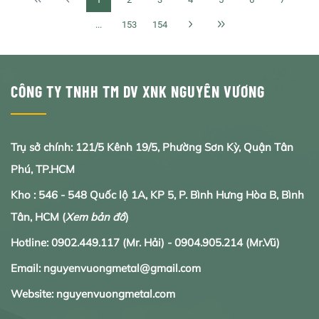
...
153
154
CÔNG TY TNHH TM DV XNK NGUYÊN VƯƠNG
Trụ sở chính: 121/5 Kênh 19/5, Phường Sơn Kỳ, Quận Tân
Phú, TP.HCM
Kho : 546 - 548 Quốc lộ 1A, KP 5, P. Bình Hưng Hòa B, Bình
Tân, HCM
(
Xem bản đồ
)
Hotline:
0902.
449.117
(Mr. Hải) -
0904.905.214
(Mr.Vũ)
Email: nguyenvuongmetal@gmail.com
Website: nguyenvuongmetal.com