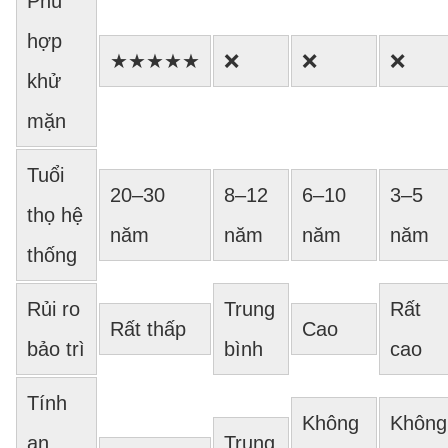
Phù
hợp
★★★★★
❌
❌
❌
khử
mặn
Tuổi
20–30
8–12
6–10
3–5
thọ hệ
năm
năm
năm
năm
thống
Rủi ro
Trung
Rất
Rất thấp
Cao
bảo trì
bình
cao
Tính
Không
Không
an
Trung