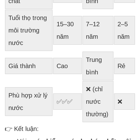
chất
bình
Tuổi thọ trong
15–30
7–12
2–5
môi trường
năm
năm
năm
nước
Trung
Giá thành
Cao
Rẻ
bình
❌ (chỉ
Phù hợp xử lý
✅✅✅
nước
❌
nước
thường)
👉 Kết luận: