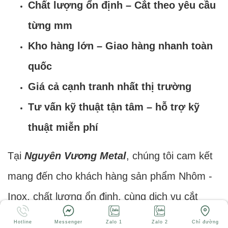
Chất lượng ổn định – Cắt theo yêu cầu
từng mm
Kho hàng lớn – Giao hàng nhanh toàn
quốc
Giá cả cạnh tranh nhất thị trường
Tư vấn kỹ thuật tận tâm – hỗ trợ kỹ
thuật miễn phí
Tại
Nguyên Vương Metal
, chúng tôi cam kết
mang đến cho khách hàng sản phẩm Nhôm -
Inox, chất lượng ổn định, cùng dịch vụ cắt
cuộn, gia công theo yêu cầu chuyên nghiệp.
Hotline
Messenger
Zalo 1
Zalo 2
Chỉ đường