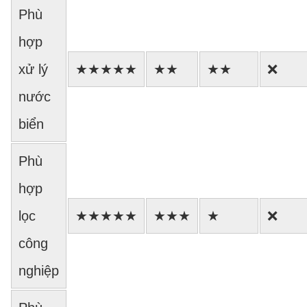
Phù
hợp
xử lý
★★★★★
★★
★★
❌
nước
biển
Phù
hợp
lọc
★★★★★
★★★
★
❌
công
nghiệp