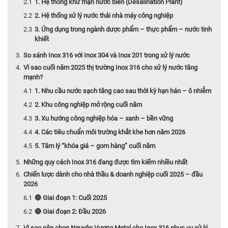
1. Hệ thống khử mặn nước biển (Desalination Plant)
2. Hệ thống xử lý nước thải nhà máy công nghiệp
3. Ứng dụng trong ngành dược phẩm – thực phẩm – nước tinh
khiết
So sánh Inox 316 với Inox 304 và Inox 201 trong xử lý nước
Vì sao cuối năm 2025 thị trường Inox 316 cho xử lý nước tăng
mạnh?
1. Nhu cầu nước sạch tăng cao sau thời kỳ hạn hán – ô nhiễm
2. Khu công nghiệp mở rộng cuối năm
3. Xu hướng công nghiệp hóa – xanh – bền vững
4. Các tiêu chuẩn môi trường khắt khe hơn năm 2026
5. Tâm lý “khóa giá – gom hàng” cuối năm
Những quy cách Inox 316 đang được tìm kiếm nhiều nhất
Chiến lược dành cho nhà thầu & doanh nghiệp cuối 2025 – đầu
2026
🔵 Giai đoạn 1: Cuối 2025
🔵 Giai đoạn 2: Đầu 2026
Vì sao nên chọn Nguyên Vương Metal cho Inox 316 phục vụ xử lý