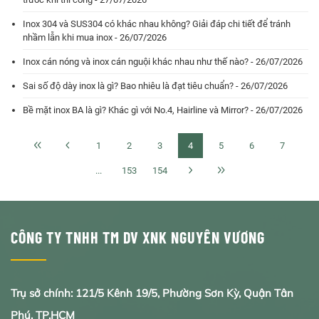
Inox 304 và SUS304 có khác nhau không? Giải đáp chi tiết để tránh
nhầm lẫn khi mua inox - 26/07/2026
Inox cán nóng và inox cán nguội khác nhau như thế nào? - 26/07/2026
Sai số độ dày inox là gì? Bao nhiêu là đạt tiêu chuẩn? - 26/07/2026
Bề mặt inox BA là gì? Khác gì với No.4, Hairline và Mirror? - 26/07/2026
1
2
3
4
5
6
7
...
153
154
CÔNG TY TNHH TM DV XNK NGUYÊN VƯƠNG
Trụ sở chính: 121/5 Kênh 19/5, Phường Sơn Kỳ, Quận Tân
Phú, TP.HCM