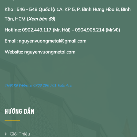
Kho : 546 - 548 Quốc lộ 1A, KP 5, P. Bình Hưng Hòa B, Bình
Tân, HCM
(
Xem bản đồ
)
Hotline:
0902.
449.117
(Mr. Hải) -
0904.905.214
(Mr.Vũ)
Email: nguyenvuongmetal@gmail.com
Website: nguyenvuongmetal.com
Thiết Kế Website:
0703 296 701 Tuấn Anh
HƯỚNG DẪN
Giới Thiệu