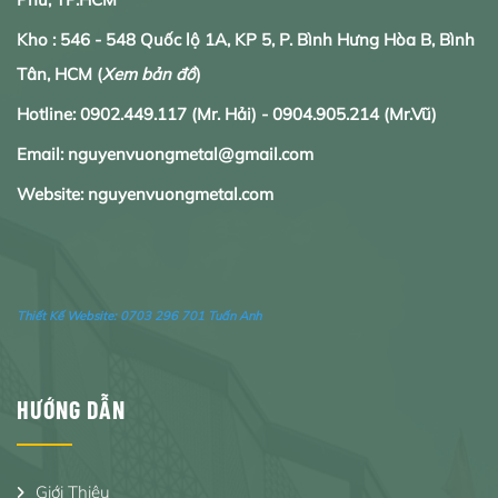
Kho : 546 - 548 Quốc lộ 1A, KP 5, P. Bình Hưng Hòa B, Bình
Tân, HCM
(
Xem bản đồ
)
Hotline:
0902.
449.117
(Mr. Hải) -
0904.905.214
(Mr.Vũ)
Email: nguyenvuongmetal@gmail.com
Website: nguyenvuongmetal.com
Thiết Kế Website:
0703 296 701 Tuấn Anh
HƯỚNG DẪN
Giới Thiệu