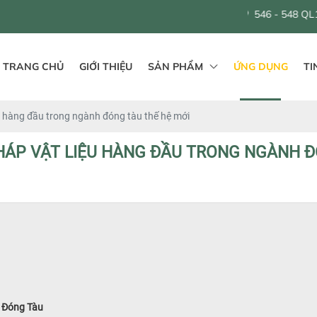
546 - 548 QL1A, Bình Hưng Hoà 
TRANG CHỦ
GIỚI THIỆU
SẢN PHẨM
ỨNG DỤNG
TI
u hàng đầu trong ngành đóng tàu thế hệ mới
PHÁP VẬT LIỆU HÀNG ĐẦU TRONG NGÀNH Đ
 Đóng Tàu