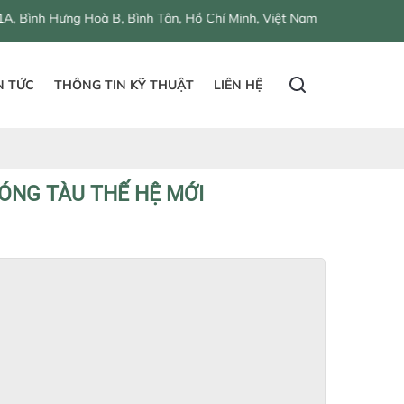
B, Bình Tân, Hồ Chí Minh, Việt Nam
N TỨC
THÔNG TIN KỸ THUẬT
LIÊN HỆ
ÓNG TÀU THẾ HỆ MỚI