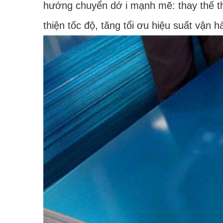
hướng chuyển dớ i mạnh mẽ: thay thế th
thiện tốc độ, tăng tổi ơu hiệu suất vận h