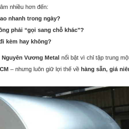
tâm nhiều hơn đến:
iao nhanh trong ngày?
ông phải “gọi sang chỗ khác”?
 đi kèm hay không?
,
Nguyên Vương Metal
nổi bật vì chỉ tập trung m
HCM
– nhưng luôn giữ lợi thế về
hàng sẵn, giá niê