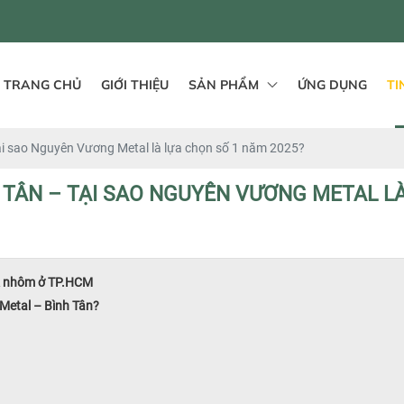
TRANG CHỦ
GIỚI THIỆU
SẢN PHẨM
ỨNG DỤNG
TI
ại sao Nguyên Vương Metal là lựa chọn số 1 năm 2025?
 TÂN – TẠI SAO NGUYÊN VƯƠNG METAL L
 & nhôm ở TP.HCM
Metal – Bình Tân?