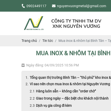
0902449117
nguyenvuongmetal@gmail.com
CÔNG TY TNHH TM DV
XNK NGUYÊN VƯƠNG
Trang chủ
Tin tức
Mua inox & nhôm tại Bình Tân – T
MUA INOX & NHÔM TẠI BÌNH
Ngày đăng: 04/09/2025 10:56 PM
Tổng quan thị trường Bình Tân – “thủ phủ” kho inox
Vì sao nên chọn mua inox & nhôm tại Nguyên Vương 
Hàng luôn sẵn – không cần “order chờ”
Giao trong ngày – đặc biệt cho khách nội thành
Dịch vụ gia công đi kèm