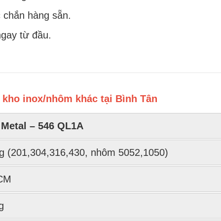
 chắn hàng sẵn.
gay từ đầu.
kho inox/nhôm khác tại Bình Tân
Metal – 546 QL1A
g (201,304,316,430, nhôm 5052,1050)
HCM
g