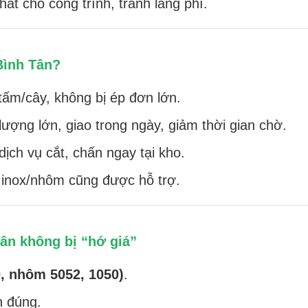
ất cho công trình, tránh lãng phí.
Bình Tân?
tấm/cây, không bị ép đơn lớn.
 lượng lớn, giao trong ngày, giảm thời gian chờ.
dịch vụ cắt, chấn ngay tại kho.
t inox/nhôm cũng được hỗ trợ.
ân không bị “hớ giá”
30, nhôm 5052, 1050)
.
 đúng.