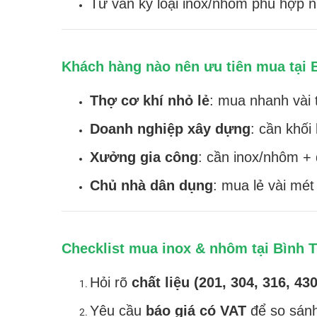
Tư vấn kỹ loại inox/nhôm phù hợp nh
Khách hàng nào nên ưu tiên mua tại 
Thợ cơ khí nhỏ lẻ
: mua nhanh vài 
Doanh nghiệp xây dựng
: cần khối
Xưởng gia công
: cần inox/nhôm + 
Chủ nhà dân dụng
: mua lẻ vài mé
Checklist mua inox & nhôm tại Bình T
Hỏi rõ
chất liệu (201, 304, 316, 4
Yêu cầu
báo giá có VAT
để so sánh