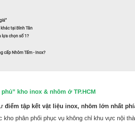
giá”
khác tại Bình Tân
 lựa chọn số 1?
ng cấp Nhôm Tấm - Inox?
ủ phủ” kho inox & nhôm ở TP.HCM
hư
điểm tập kết vật liệu inox, nhôm lớn nhất ph
ục kho phân phối phục vụ không chỉ khu vực nội 