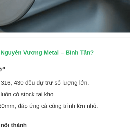
i Nguyên Vương Metal – Bình Tân?
ờ”
 316, 430 đều dự trữ số lượng lớn.
uôn có stock tại kho.
0mm, đáp ứng cả công trình lớn nhỏ.
 nội thành