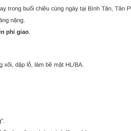
y trong buổi chiều cùng ngày tại Bình Tân, Tân 
hàng nặng.
n phí giao
.
g xối, dập lỗ, làm bề mặt HL/BA.
”.