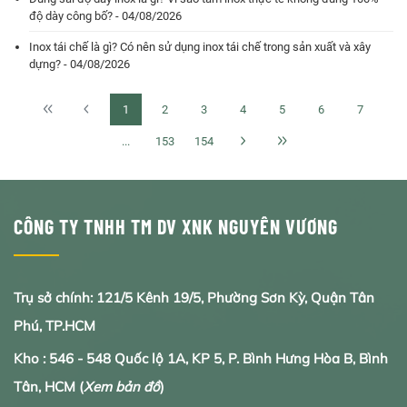
độ dày công bố? - 04/08/2026
Inox tái chế là gì? Có nên sử dụng inox tái chế trong sản xuất và xây
dựng? - 04/08/2026
1
2
3
4
5
6
7
...
153
154
CÔNG TY TNHH TM DV XNK NGUYÊN VƯƠNG
Trụ sở chính: 121/5 Kênh 19/5, Phường Sơn Kỳ, Quận Tân
Phú, TP.HCM
Kho : 546 - 548 Quốc lộ 1A, KP 5, P. Bình Hưng Hòa B, Bình
Tân, HCM
(
Xem bản đồ
)