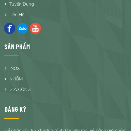
Tuyển Dụng
Liên Hệ
SẢN PHẨM
INOX
NHÔM
GIA CÔNG
ĐĂNG KÝ
Để nhận các tin, chương trình khuyến mãi về bảng giá nhôm