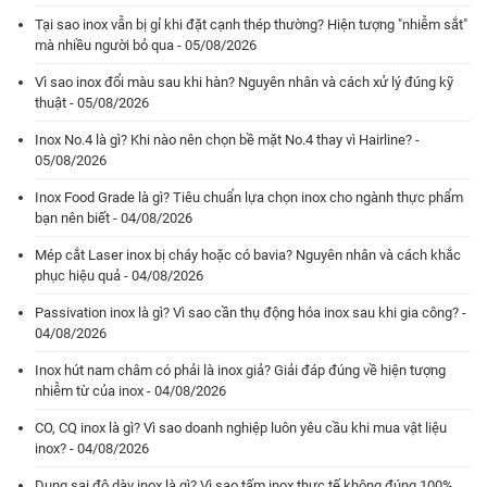
Tại sao inox vẫn bị gỉ khi đặt cạnh thép thường? Hiện tượng "nhiễm sắt"
mà nhiều người bỏ qua - 05/08/2026
Vì sao inox đổi màu sau khi hàn? Nguyên nhân và cách xử lý đúng kỹ
thuật - 05/08/2026
Inox No.4 là gì? Khi nào nên chọn bề mặt No.4 thay vì Hairline? -
05/08/2026
Inox Food Grade là gì? Tiêu chuẩn lựa chọn inox cho ngành thực phẩm
bạn nên biết - 04/08/2026
Mép cắt Laser inox bị cháy hoặc có bavia? Nguyên nhân và cách khắc
phục hiệu quả - 04/08/2026
Passivation inox là gì? Vì sao cần thụ động hóa inox sau khi gia công? -
04/08/2026
Inox hút nam châm có phải là inox giả? Giải đáp đúng về hiện tượng
nhiễm từ của inox - 04/08/2026
CO, CQ inox là gì? Vì sao doanh nghiệp luôn yêu cầu khi mua vật liệu
inox? - 04/08/2026
Dung sai độ dày inox là gì? Vì sao tấm inox thực tế không đúng 100%