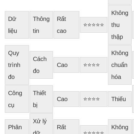
Không
Dữ
Thông
Rất
⭐⭐⭐⭐⭐
thu
liệu
tin
cao
thập
Quy
Không
Cách
trình
Cao
⭐⭐⭐⭐
chuẩn
đo
đo
hóa
Công
Thiết
Cao
⭐⭐⭐⭐
Thiếu
cụ
bị
Xử lý
Phân
Rất
Không
dữ
⭐⭐⭐⭐⭐