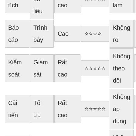
tích
cao
làm
liệu
Báo
Trình
Không
Cao
⭐⭐⭐⭐
cáo
bày
rõ
Không
Kiểm
Giám
Rất
⭐⭐⭐⭐⭐
theo
soát
sát
cao
dõi
Không
Cải
Tối
Rất
⭐⭐⭐⭐⭐
áp
tiến
ưu
cao
dụng