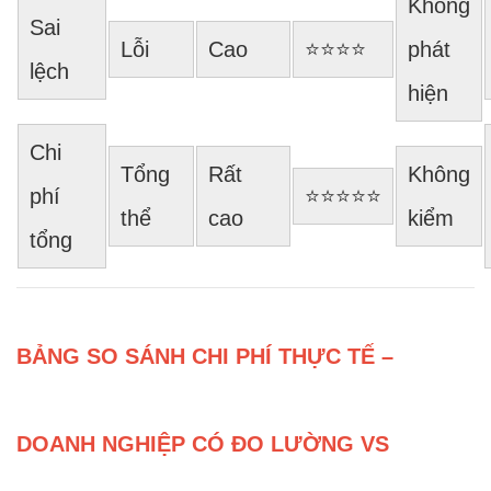
Không
Sai
Lỗi
Cao
⭐⭐⭐⭐
phát
lệch
hiện
Chi
Tổng
Rất
Không
phí
⭐⭐⭐⭐⭐
thể
cao
kiểm
tổng
BẢNG SO SÁNH CHI PHÍ THỰC TẾ –
DOANH NGHIỆP CÓ ĐO LƯỜNG VS