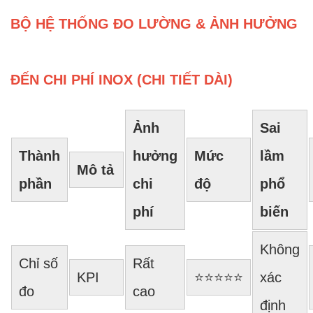
BỘ HỆ THỐNG ĐO LƯỜNG & ẢNH HƯỞNG
ĐẾN CHI PHÍ INOX (CHI TIẾT DÀI)
Ảnh
Sai
Thành
hưởng
Mức
lầm
Mô tả
phần
chi
độ
phổ
phí
biến
Không
Chỉ số
Rất
KPI
⭐⭐⭐⭐⭐
xác
đo
cao
định