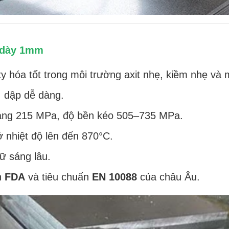
4 dày 1mm
y hóa tốt trong môi trường axit nhẹ, kiềm nhẹ và
, dập dễ dàng.
oảng 215 MPa, độ bền kéo 505–735 MPa.
ở nhiệt độ lên đến 870°C.
ữ sáng lâu.
n
FDA
và tiêu chuẩn
EN 10088
của châu Âu.