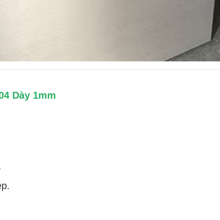
304 Dày 1mm
.
ệp.