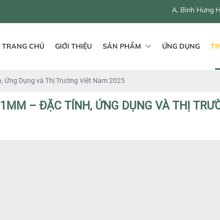
546 - 548 QL1A, Bình Hưng Hoà B, Bình Tân, Hồ 
TRANG CHỦ
GIỚI THIỆU
SẢN PHẨM
ỨNG DỤNG
TI
, Ứng Dụng và Thị Trường Việt Nam 2025
 1MM – ĐẶC TÍNH, ỨNG DỤNG VÀ THỊ TRƯ