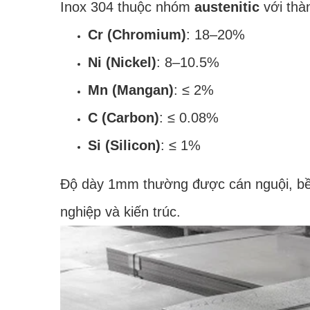
Inox 304 thuộc nhóm
austenitic
với thà
Cr (Chromium)
: 18–20%
Ni (Nickel)
: 8–10.5%
Mn (Mangan)
: ≤ 2%
C (Carbon)
: ≤ 0.08%
Si (Silicon)
: ≤ 1%
Độ dày 1mm thường được cán nguội, bề 
nghiệp và kiến trúc.