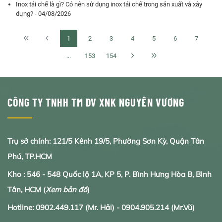
Inox tái chế là gì? Có nên sử dụng inox tái chế trong sản xuất và xây
dựng? - 04/08/2026
1
2
3
4
5
6
7
...
153
154
CÔNG TY TNHH TM DV XNK NGUYÊN VƯƠNG
Trụ sở chính: 121/5 Kênh 19/5, Phường Sơn Kỳ, Quận Tân
Phú, TP.HCM
Kho : 546 - 548 Quốc lộ 1A, KP 5, P. Bình Hưng Hòa B, Bình
Tân, HCM
(
Xem bản đồ
)
Hotline:
0902.
449.117
(Mr. Hải) -
0904.905.214
(Mr.Vũ)