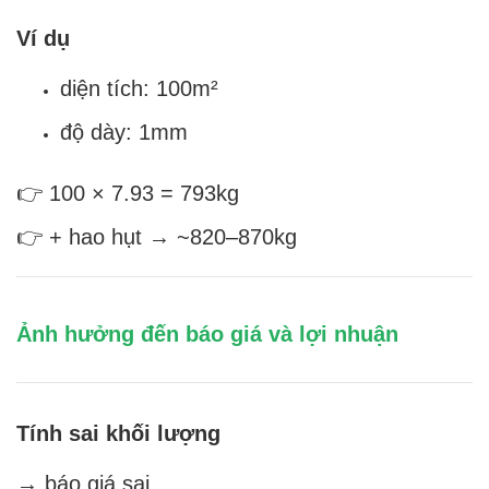
Ví dụ
diện tích: 100m²
độ dày: 1mm
👉 100 × 7.93 = 793kg
👉 + hao hụt → ~820–870kg
Ảnh hưởng đến báo giá và lợi nhuận
Tính sai khối lượng
→ báo giá sai