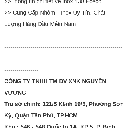
>>
Thông tin chi tiết về inox 430 Posco
>>
Cung Cấp Nhôm - Inox Uy Tín, Chất
Lượng Hàng Đầu Miền Nam
-----------------------------------------------------------
-----------------------------------------------------------
-----------------------------------------------------------
-----------------
CÔNG TY TNHH TM DV XNK NGUYÊN
VƯƠNG
Trụ sở chính: 121/5 Kênh 19/5, Phường Sơn
Kỳ, Quận Tân Phú, TP.HCM
Kho : 546 - 548 Quốc lộ 1A, KP 5, P. Bình