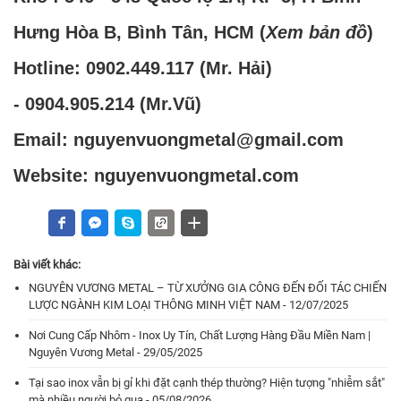
Hưng Hòa B, Bình Tân, HCM (
Xem bản đồ
)
Hotline:
0902.449.117
(Mr. Hải)
-
0904.905.214
(Mr.Vũ)
Email: nguyenvuongmetal@gmail.com
Website: nguyenvuongmetal.com
Bài viết khác:
NGUYÊN VƯƠNG METAL – TỪ XƯỞNG GIA CÔNG ĐẾN ĐỐI TÁC CHIẾN
LƯỢC NGÀNH KIM LOẠI THÔNG MINH VIỆT NAM - 12/07/2025
Nơi Cung Cấp Nhôm - Inox Uy Tín, Chất Lượng Hàng Đầu Miền Nam |
Nguyên Vương Metal - 29/05/2025
Tại sao inox vẫn bị gỉ khi đặt cạnh thép thường? Hiện tượng "nhiễm sắt"
mà nhiều người bỏ qua - 05/08/2026