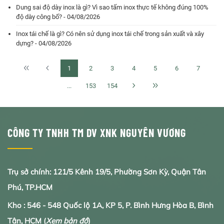
Dung sai độ dày inox là gì? Vì sao tấm inox thực tế không đúng 100%
độ dày công bố? - 04/08/2026
Inox tái chế là gì? Có nên sử dụng inox tái chế trong sản xuất và xây
dựng? - 04/08/2026
1
2
3
4
5
6
7
...
153
154
CÔNG TY TNHH TM DV XNK NGUYÊN VƯƠNG
Trụ sở chính: 121/5 Kênh 19/5, Phường Sơn Kỳ, Quận Tân
Phú, TP.HCM
Kho : 546 - 548 Quốc lộ 1A, KP 5, P. Bình Hưng Hòa B, Bình
Tân, HCM
(
Xem bản đồ
)