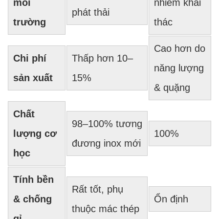
môi
nhiễm khai
phát thải
trường
thác
Cao hơn do
Chi phí
Thấp hơn 10–
năng lượng
sản xuất
15%
& quặng
Chất
98–100% tương
lượng cơ
100%
đương inox mới
học
Tính bền
Rất tốt, phụ
& chống
Ổn định
thuộc mác thép
gỉ