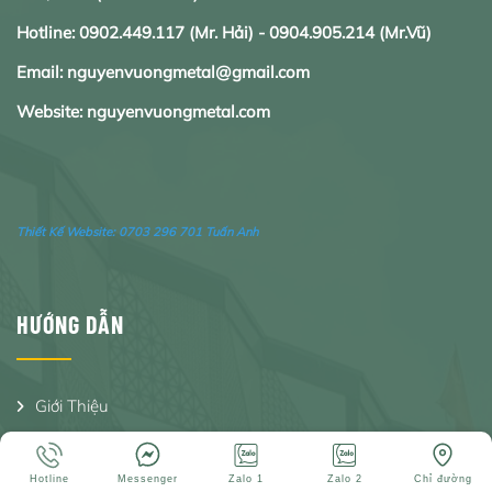
Hotline:
0902.
449.117
(Mr. Hải) -
0904.905.214
(Mr.Vũ)
Email: nguyenvuongmetal@gmail.com
Website: nguyenvuongmetal.com
Thiết Kế Website:
0703 296 701 Tuấn Anh
HƯỚNG DẪN
Giới Thiệu
Sản Phẩm
Hotline
Messenger
Zalo 1
Zalo 2
Chỉ đường
Tin Tức