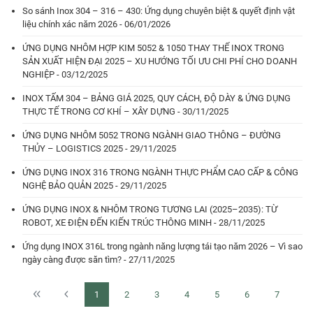
So sánh Inox 304 – 316 – 430: Ứng dụng chuyên biệt & quyết định vật
liệu chính xác năm 2026 - 06/01/2026
ỨNG DỤNG NHÔM HỢP KIM 5052 & 1050 THAY THẾ INOX TRONG
SẢN XUẤT HIỆN ĐẠI 2025 – XU HƯỚNG TỐI ƯU CHI PHÍ CHO DOANH
NGHIỆP - 03/12/2025
INOX TẤM 304 – BẢNG GIÁ 2025, QUY CÁCH, ĐỘ DÀY & ỨNG DỤNG
THỰC TẾ TRONG CƠ KHÍ – XÂY DỰNG - 30/11/2025
ỨNG DỤNG NHÔM 5052 TRONG NGÀNH GIAO THÔNG – ĐƯỜNG
THỦY – LOGISTICS 2025 - 29/11/2025
ỨNG DỤNG INOX 316 TRONG NGÀNH THỰC PHẨM CAO CẤP & CÔNG
NGHỆ BẢO QUẢN 2025 - 29/11/2025
ỨNG DỤNG INOX & NHÔM TRONG TƯƠNG LAI (2025–2035): TỪ
ROBOT, XE ĐIỆN ĐẾN KIẾN TRÚC THÔNG MINH - 28/11/2025
Ứng dụng INOX 316L trong ngành năng lượng tái tạo năm 2026 – Vì sao
ngày càng được săn tìm? - 27/11/2025
1
2
3
4
5
6
7