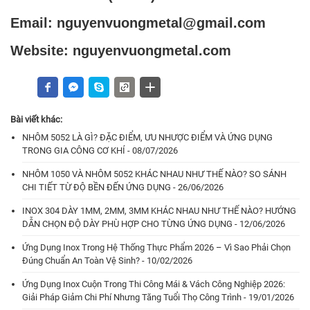
Email: nguyenvuongmetal@gmail.com
Website: nguyenvuongmetal.com
Bài viết khác:
NHÔM 5052 LÀ GÌ? ĐẶC ĐIỂM, ƯU NHƯỢC ĐIỂM VÀ ỨNG DỤNG
TRONG GIA CÔNG CƠ KHÍ - 08/07/2026
NHÔM 1050 VÀ NHÔM 5052 KHÁC NHAU NHƯ THẾ NÀO? SO SÁNH
CHI TIẾT TỪ ĐỘ BỀN ĐẾN ỨNG DỤNG - 26/06/2026
INOX 304 DÀY 1MM, 2MM, 3MM KHÁC NHAU NHƯ THẾ NÀO? HƯỚNG
DẪN CHỌN ĐỘ DÀY PHÙ HỢP CHO TỪNG ỨNG DỤNG - 12/06/2026
Ứng Dụng Inox Trong Hệ Thống Thực Phẩm 2026 – Vì Sao Phải Chọn
Đúng Chuẩn An Toàn Vệ Sinh? - 10/02/2026
Ứng Dụng Inox Cuộn Trong Thi Công Mái & Vách Công Nghiệp 2026:
Giải Pháp Giảm Chi Phí Nhưng Tăng Tuổi Thọ Công Trình - 19/01/2026