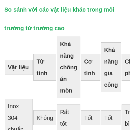
So sánh với các vật liệu khác trong môi
trường từ trường cao
Khả
Khả
năng
Từ
Cơ
năng
C
Vật liệu
chống
tính
tính
gia
p
ăn
công
mòn
Inox
Rất
T
304
Không
Tốt
Tốt
tốt
b
chuẩn