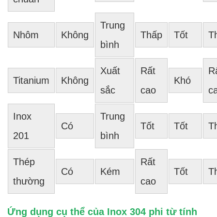
Trung
Nhôm
Không
Thấp
Tốt
T
bình
Xuất
Rất
R
Titanium
Không
Khó
sắc
cao
c
Inox
Trung
Có
Tốt
Tốt
T
201
bình
Thép
Rất
Có
Kém
Tốt
T
thường
cao
Ứng dụng cụ thể của Inox 304 phi từ tính