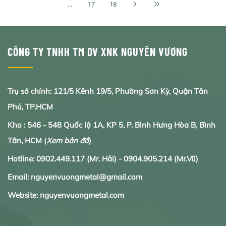
...
17
18
CÔNG TY TNHH TM DV XNK NGUYÊN VƯƠNG
Trụ sở chính: 121/5 Kênh 19/5, Phường Sơn Kỳ, Quận Tân
Phú, TP.HCM
Kho : 546 - 548 Quốc lộ 1A, KP 5, P. Bình Hưng Hòa B, Bình
Tân, HCM
(
Xem bản đồ
)
Hotline:
0902.
449.117
(Mr. Hải) -
0904.905.214
(Mr.Vũ)
Email: nguyenvuongmetal@gmail.com
Website: nguyenvuongmetal.com