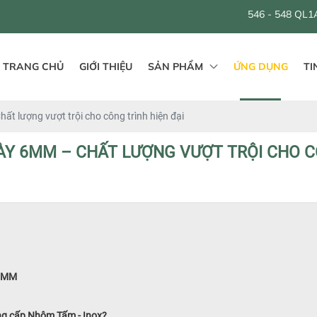
546 - 548 QL1A, Bình Hưng Hoà B
TRANG CHỦ
GIỚI THIỆU
SẢN PHẨM
ỨNG DỤNG
TI
t lượng vượt trội cho công trình hiện đại
ÀY 6MM – CHẤT LƯỢNG VƯỢT TRỘI CHO C
 6MM
ng cấp Nhôm Tấm - Inox?