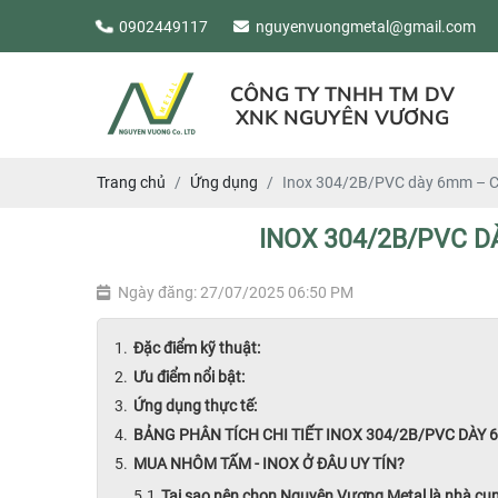
0902449117
nguyenvuongmetal@gmail.com
CÔNG TY TNHH TM DV
XNK NGUYÊN VƯƠNG
Trang chủ
Ứng dụng
Inox 304/2B/PVC dày 6mm – Chấ
INOX 304/2B/PVC D
Ngày đăng: 27/07/2025 06:50 PM
Đặc điểm kỹ thuật:
Ưu điểm nổi bật:
Ứng dụng thực tế:
BẢNG PHÂN TÍCH CHI TIẾT INOX 304/2B/PVC DÀY
MUA NHÔM TẤM - INOX Ở ĐÂU UY TÍN?
Tại sao nên chọn Nguyên Vương Metal là nhà cu