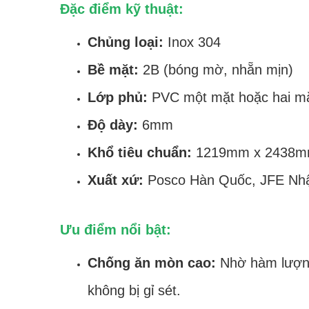
Đặc điểm kỹ thuật:
Chủng loại:
Inox 304
Bề mặt:
2B (bóng mờ, nhẵn mịn)
Lớp phủ:
PVC một mặt hoặc hai mặ
Độ dày:
6mm
Khổ tiêu chuẩn:
1219mm x 2438mm 
Xuất xứ:
Posco Hàn Quốc, JFE Nhậ
Ưu điểm nổi bật:
Chống ăn mòn cao:
Nhờ hàm lượng 
không bị gỉ sét.