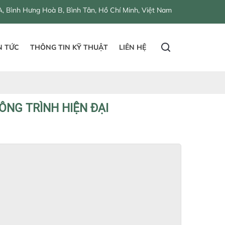
, Bình Tân, Hồ Chí Minh, Việt Nam
N TỨC
THÔNG TIN KỸ THUẬT
LIÊN HỆ
ÔNG TRÌNH HIỆN ĐẠI