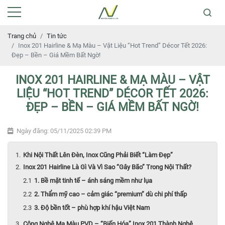
Trang chủ
Tin tức
Inox 201 Hairline & Mạ Màu – Vật Liệu “Hot Trend” Décor Tết 2026:
Đẹp – Bền – Giá Mềm Bất Ngờ!
INOX 201 HAIRLINE & MẠ MÀU – VẬT
LIỆU “HOT TREND” DÉCOR TẾT 2026:
ĐẸP – BỀN – GIÁ MỀM BẤT NGỜ!
Ngày đăng: 05/11/2025 02:39 PM
Khi Nội Thất Lên Đèn, Inox Cũng Phải Biết “Làm Đẹp”
Inox 201 Hairline Là Gì Và Vì Sao “Gây Bão” Trong Nội Thất?
1. Bề mặt tinh tế – ánh sáng mềm như lụa
2. Thẩm mỹ cao – cảm giác “premium” dù chi phí thấp
3. Độ bền tốt – phù hợp khí hậu Việt Nam
Công Nghệ Mạ Màu PVD – “Biến Hóa” Inox 201 Thành Nghệ