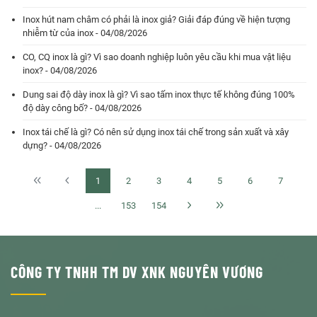
Inox hút nam châm có phải là inox giả? Giải đáp đúng về hiện tượng
nhiễm từ của inox - 04/08/2026
CO, CQ inox là gì? Vì sao doanh nghiệp luôn yêu cầu khi mua vật liệu
inox? - 04/08/2026
Dung sai độ dày inox là gì? Vì sao tấm inox thực tế không đúng 100%
độ dày công bố? - 04/08/2026
Inox tái chế là gì? Có nên sử dụng inox tái chế trong sản xuất và xây
dựng? - 04/08/2026
1
2
3
4
5
6
7
...
153
154
CÔNG TY TNHH TM DV XNK NGUYÊN VƯƠNG