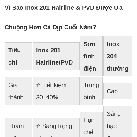
Vì Sao Inox 201 Hairline & PVD Được Ưa
Chuộng Hơn Cả Dịp Cuối Năm?
Sơn
Inox
Tiêu
Inox 201
tĩnh
304
chí
Hairline/PVD
điện
thường
Giá
⭐ Tiết kiệm
Trung
Cao
thành
30–40%
bình
Sáng
Hạn
Thẩm
⭐ Sang trọng,
bạc
chế