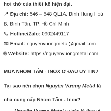
hơi thở của thiết kế hiện đại.
📍
Địa chỉ:
546 – 548 QL1A, Bình Hưng Hoà
B, Bình Tân, TP. Hồ Chí Minh
📞
Hotline/Zalo:
0902449117
📧
Email:
nguyenvuongmetal@gmail.com
🌐
Website:
https://nguyenvuongmetal.com
MUA NHÔM TẤM - INOX Ở ĐÂU UY TÍN?
Tại sao nên chọn
Nguyên Vương Metal
là
nhà cung cấp Nhôm Tấm - Inox?
Nguyên Vương Metal
tự hào là đơn vị