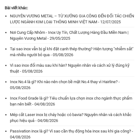
Bài viết khác:
NGUYÊN VƯƠNG METAL – TỪ XƯỞNG GIA CÔNG ĐẾN ĐỐI TÁC CHIẾN
LƯỢC NGÀNH KIM LOẠI THÔNG MINH VIỆT NAM - 12/07/2025
Nơi Cung Cấp Nhôm - Inox Uy Tín, Chất Lượng Hàng Đầu Miền Nam |
Nguyên Vương Metal - 29/05/2025
Tại sao inox vẫn bị gỉ khi đặt cạnh thép thường? Hiện tượng "nhiễm sắt"
mà nhiều người bỏ qua - 05/08/2026
Vì sao inox đổi màu sau khi hàn? Nguyên nhân và cách xử lý đúng kỹ
thuật - 05/08/2026
Inox No.4 là gì? Khi nào nên chọn bề mặt No.4 thay vì Hairline? -
05/08/2026
Inox Food Grade là gì? Tiêu chuẩn lựa chọn inox cho ngành thực phẩm
bạn nên biết - 04/08/2026
Mép cắt Laser inox bị cháy hoặc có bavia? Nguyên nhân và cách khắc
phục hiệu quả - 04/08/2026
Passivation inox là gì? Vì sao cần thụ động hóa inox sau khi gia công? -
04/08/2026