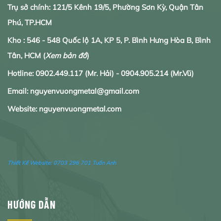
Trụ sở chính: 121/5 Kênh 19/5, Phường Sơn Kỳ, Quận Tân
Phú, TP.HCM
Kho : 546 - 548 Quốc lộ 1A, KP 5, P. Bình Hưng Hòa B, Bình
Tân, HCM
(
Xem bản đồ
)
Hotline:
0902.
449.117
(Mr. Hải) -
0904.905.214
(Mr.Vũ)
Email: nguyenvuongmetal@gmail.com
Website: nguyenvuongmetal.com
Thiết Kế Website:
0703 296 701 Tuấn Anh
HƯỚNG DẪN