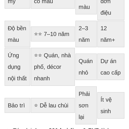
mỹ
có màu
đơn
màu
điệu
Độ bền
2–3
12
⭐⭐ 7–10 năm
màu
năm
năm+
Ứng
⭐⭐ Quán, nhà
Quán
Dự án
dụng
phố, décor
nhỏ
cao cấp
nội thất
nhanh
Phải
Ít vệ
Bảo trì
⭐ Dễ lau chùi
sơn
sinh
lại