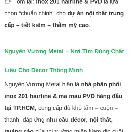
👉 Tóm lại:
Inox 201 hairline & PVD
là lựa
chọn “chuẩn chỉnh” cho
dự án nội thất trung
cấp – tiết kiệm – thẩm mỹ cao
.
Nguyên Vương Metal – Nơi Tìm Đúng Chất
Liệu Cho Décor Thông Minh
Nguyên Vương Metal hiện là
nhà phân phối
inox 201 hairline & mạ màu PVD hàng đầu
tại TP.HCM
, cung cấp đủ khổ tấm – cuộn –
thanh, đáp ứng
nhu cầu décor, nội thất,
quảng cáo
của thị trường miền Nam dịp cuối