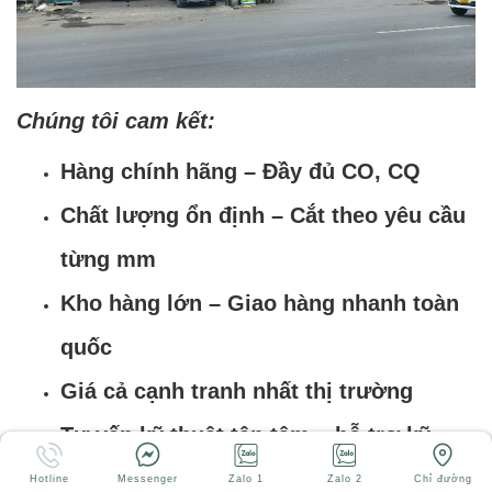
Chúng tôi cam kết:
Hàng chính hãng – Đầy đủ CO, CQ
Chất lượng ổn định – Cắt theo yêu cầu
từng mm
Kho hàng lớn – Giao hàng nhanh toàn
quốc
Giá cả cạnh tranh nhất thị trường
Tư vấn kỹ thuật tận tâm – hỗ trợ kỹ
thuật miễn phí
Hotline
Messenger
Zalo 1
Zalo 2
Chỉ đường