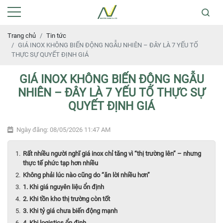
Trang chủ
Tin tức
GIÁ INOX KHÔNG BIẾN ĐỘNG NGẪU NHIÊN – ĐÂY LÀ 7 YẾU TỐ
THỰC SỰ QUYẾT ĐỊNH GIÁ
GIÁ INOX KHÔNG BIẾN ĐỘNG NGẪU
NHIÊN – ĐÂY LÀ 7 YẾU TỐ THỰC SỰ
QUYẾT ĐỊNH GIÁ
Ngày đăng: 08/05/2026 11:47 AM
Rất nhiều người nghĩ giá inox chỉ tăng vì “thị trường lên” – nhưng
thực tế phức tạp hơn nhiều
Không phải lúc nào cũng do “ăn lời nhiều hơn”
1. Khi giá nguyên liệu ổn định
2. Khi tồn kho thị trường còn tốt
3. Khi tỷ giá chưa biến động mạnh
4. Khi logistics ổn định