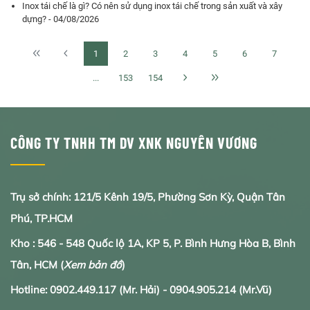
Inox tái chế là gì? Có nên sử dụng inox tái chế trong sản xuất và xây
dựng? - 04/08/2026
1
2
3
4
5
6
7
...
153
154
CÔNG TY TNHH TM DV XNK NGUYÊN VƯƠNG
Trụ sở chính: 121/5 Kênh 19/5, Phường Sơn Kỳ, Quận Tân
Phú, TP.HCM
Kho : 546 - 548 Quốc lộ 1A, KP 5, P. Bình Hưng Hòa B, Bình
Tân, HCM
(
Xem bản đồ
)
Hotline:
0902.
449.117
(Mr. Hải) -
0904.905.214
(Mr.Vũ)