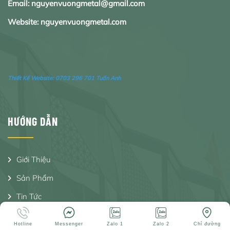
Email: nguyenvuongmetal@gmail.com
Website: nguyenvuongmetal.com
Thiết Kế Website:
0703 296 701 Tuấn Anh
HƯỚNG DẪN
Giới Thiệu
Sản Phẩm
Tin Tức
Tuyển Dụng
Hotline
Messenger
Zalo 1
Zalo 2
Chỉ đường