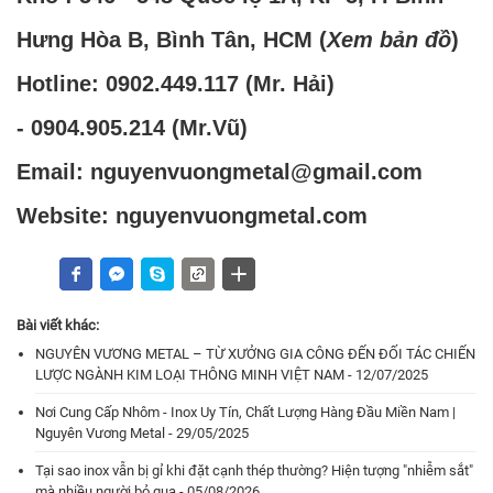
Hưng Hòa B, Bình Tân, HCM (
Xem bản đồ
)
Hotline:
0902.449.117
(Mr. Hải)
-
0904.905.214
(Mr.Vũ)
Email: nguyenvuongmetal@gmail.com
Website: nguyenvuongmetal.com
Bài viết khác:
NGUYÊN VƯƠNG METAL – TỪ XƯỞNG GIA CÔNG ĐẾN ĐỐI TÁC CHIẾN
LƯỢC NGÀNH KIM LOẠI THÔNG MINH VIỆT NAM - 12/07/2025
Nơi Cung Cấp Nhôm - Inox Uy Tín, Chất Lượng Hàng Đầu Miền Nam |
Nguyên Vương Metal - 29/05/2025
Tại sao inox vẫn bị gỉ khi đặt cạnh thép thường? Hiện tượng "nhiễm sắt"
mà nhiều người bỏ qua - 05/08/2026