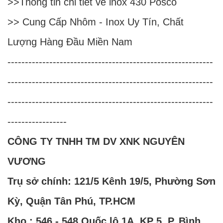
>>
Thông tin chi tiết về inox 430 Posco
>>
Cung Cấp Nhôm - Inox Uy Tín, Chất
Lượng Hàng Đầu Miền Nam
-----------------------------------------------------------
-----------------------------------------------------------
-----------------------------------------------------------
-----------------
CÔNG TY TNHH TM DV XNK NGUYÊN
VƯƠNG
Trụ sở chính: 121/5 Kênh 19/5, Phường Sơn
Kỳ, Quận Tân Phú, TP.HCM
Kho : 546 - 548 Quốc lộ 1A, KP 5, P. Bình