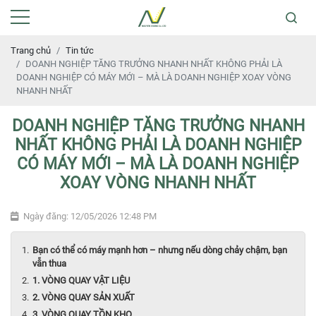
Trang chủ
Tin tức
DOANH NGHIỆP TĂNG TRƯỞNG NHANH NHẤT KHÔNG PHẢI LÀ
DOANH NGHIỆP CÓ MÁY MỚI – MÀ LÀ DOANH NGHIỆP XOAY VÒNG
NHANH NHẤT
DOANH NGHIỆP TĂNG TRƯỞNG NHANH
NHẤT KHÔNG PHẢI LÀ DOANH NGHIỆP
CÓ MÁY MỚI – MÀ LÀ DOANH NGHIỆP
XOAY VÒNG NHANH NHẤT
Ngày đăng: 12/05/2026 12:48 PM
Bạn có thể có máy mạnh hơn – nhưng nếu dòng chảy chậm, bạn
vẫn thua
1. VÒNG QUAY VẬT LIỆU
2. VÒNG QUAY SẢN XUẤT
3. VÒNG QUAY TỒN KHO