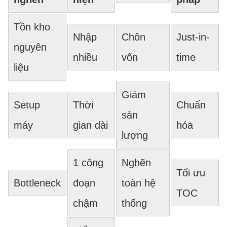
Tồn kho
Nhập
Chôn
Just-in-
nguyên
nhiều
vốn
time
liệu
Giảm
Setup
Thời
Chuẩn
sản
máy
gian dài
hóa
lượng
1 công
Nghẽn
Tối ưu
Bottleneck
đoạn
toàn hệ
TOC
chậm
thống