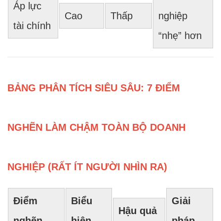
Áp lực
Cao
Thấp
nghiệp
tài chính
“nhẹ” hơn
BẢNG PHÂN TÍCH SIÊU SÂU: 7 ĐIỂM
NGHẼN LÀM CHẬM TOÀN BỘ DOANH
NGHIỆP (RẤT ÍT NGƯỜI NHÌN RA)
Điểm
Biểu
Giải
Hậu quả
nghẽn
hiện
pháp