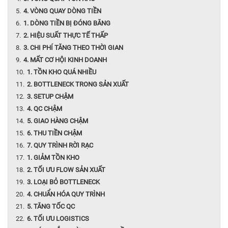
4. VÒNG QUAY DÒNG TIỀN
1. DÒNG TIỀN BỊ ĐÓNG BĂNG
2. HIỆU SUẤT THỰC TẾ THẤP
3. CHI PHÍ TĂNG THEO THỜI GIAN
4. MẤT CƠ HỘI KINH DOANH
1. TỒN KHO QUÁ NHIỀU
2. BOTTLENECK TRONG SẢN XUẤT
3. SETUP CHẬM
4. QC CHẬM
5. GIAO HÀNG CHẬM
6. THU TIỀN CHẬM
7. QUY TRÌNH RỜI RẠC
1. GIẢM TỒN KHO
2. TỐI ƯU FLOW SẢN XUẤT
3. LOẠI BỎ BOTTLENECK
4. CHUẨN HÓA QUY TRÌNH
5. TĂNG TỐC QC
6. TỐI ƯU LOGISTICS