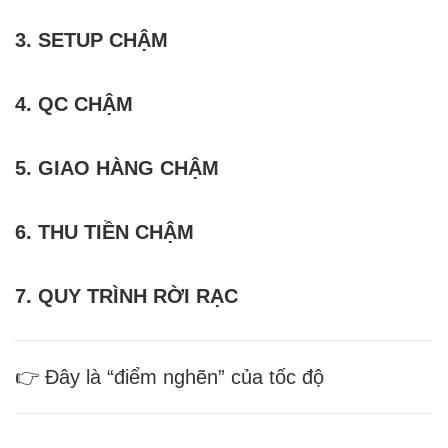
3. SETUP CHẬM
4. QC CHẬM
5. GIAO HÀNG CHẬM
6. THU TIỀN CHẬM
7. QUY TRÌNH RỜI RẠC
👉 Đây là “điểm nghẽn” của tốc độ