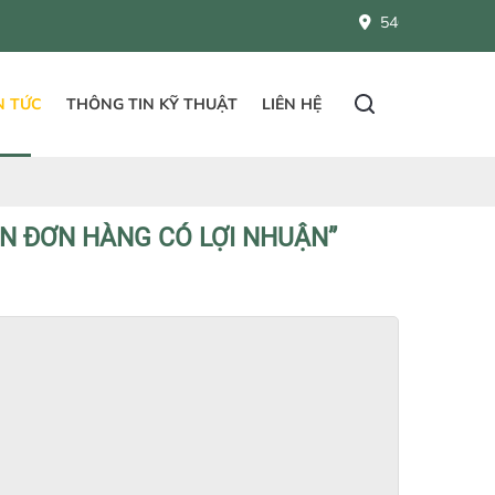
546 - 548 QL1A, Bình Hưng
N TỨC
THÔNG TIN KỸ THUẬT
LIÊN HỆ
N ĐƠN HÀNG CÓ LỢI NHUẬN”