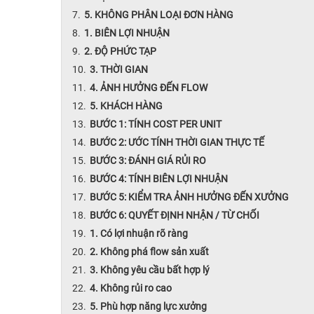
5. KHÔNG PHÂN LOẠI ĐƠN HÀNG
1. BIÊN LỢI NHUẬN
2. ĐỘ PHỨC TẠP
3. THỜI GIAN
4. ẢNH HƯỞNG ĐẾN FLOW
5. KHÁCH HÀNG
BƯỚC 1: TÍNH COST PER UNIT
BƯỚC 2: ƯỚC TÍNH THỜI GIAN THỰC TẾ
BƯỚC 3: ĐÁNH GIÁ RỦI RO
BƯỚC 4: TÍNH BIÊN LỢI NHUẬN
BƯỚC 5: KIỂM TRA ẢNH HƯỞNG ĐẾN XƯỞNG
BƯỚC 6: QUYẾT ĐỊNH NHẬN / TỪ CHỐI
1. Có lợi nhuận rõ ràng
2. Không phá flow sản xuất
3. Không yêu cầu bất hợp lý
4. Không rủi ro cao
5. Phù hợp năng lực xưởng