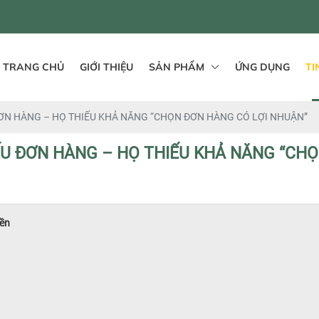
TRANG CHỦ
GIỚI THIỆU
SẢN PHẨM
ỨNG DỤNG
TI
ƠN HÀNG – HỌ THIẾU KHẢ NĂNG “CHỌN ĐƠN HÀNG CÓ LỢI NHUẬN”
U ĐƠN HÀNG – HỌ THIẾU KHẢ NĂNG “CHỌ
iền