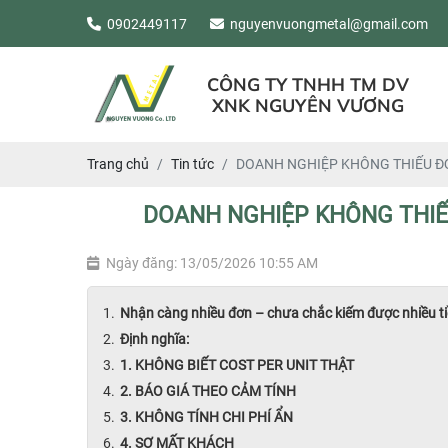
0902449117
nguyenvuongmetal@gmail.com
CÔNG TY TNHH TM DV
XNK NGUYÊN VƯƠNG
Trang chủ
Tin tức
DOANH NGHIỆP KHÔNG THIẾU Đ
DOANH NGHIỆP KHÔNG THIẾ
Ngày đăng: 13/05/2026 10:55 AM
Nhận càng nhiều đơn – chưa chắc kiếm được nhiều t
Định nghĩa:
1. KHÔNG BIẾT COST PER UNIT THẬT
2. BÁO GIÁ THEO CẢM TÍNH
3. KHÔNG TÍNH CHI PHÍ ẨN
4. SỢ MẤT KHÁCH