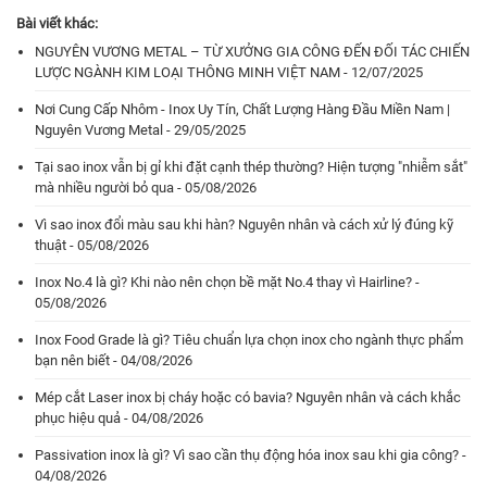
Bài viết khác:
NGUYÊN VƯƠNG METAL – TỪ XƯỞNG GIA CÔNG ĐẾN ĐỐI TÁC CHIẾN
LƯỢC NGÀNH KIM LOẠI THÔNG MINH VIỆT NAM - 12/07/2025
Nơi Cung Cấp Nhôm - Inox Uy Tín, Chất Lượng Hàng Đầu Miền Nam |
Nguyên Vương Metal - 29/05/2025
Tại sao inox vẫn bị gỉ khi đặt cạnh thép thường? Hiện tượng "nhiễm sắt"
mà nhiều người bỏ qua - 05/08/2026
Vì sao inox đổi màu sau khi hàn? Nguyên nhân và cách xử lý đúng kỹ
thuật - 05/08/2026
Inox No.4 là gì? Khi nào nên chọn bề mặt No.4 thay vì Hairline? -
05/08/2026
Inox Food Grade là gì? Tiêu chuẩn lựa chọn inox cho ngành thực phẩm
bạn nên biết - 04/08/2026
Mép cắt Laser inox bị cháy hoặc có bavia? Nguyên nhân và cách khắc
phục hiệu quả - 04/08/2026
Passivation inox là gì? Vì sao cần thụ động hóa inox sau khi gia công? -
04/08/2026