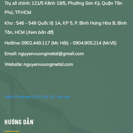
Trụ sở chính: 121/5 Kênh 19/5, Phường Sơn Kỳ, Quận Tân
Phú, TP.HCM
Kho : 546 - 548 Quốc lộ 1A, KP 5, P. Bình Hưng Hòa B, Bình
Tân, HCM
(
Xem bản đồ
)
Hotline:
0902.
449.117
(Mr. Hải) -
0904.905.214
(Mr.Vũ)
Email: nguyenvuongmetal@gmail.com
Website: nguyenvuongmetal.com
Thiết Kế Website:
0703 296 701 Tuấn Anh
HƯỚNG DẪN