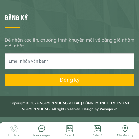
ĐĂNG KÝ
Để nhận các tin, chương trình khuyến mãi về bảng giá nhôm
mới nhất.
Đăng ký
Copyright © 2024
NGUYÊN VƯƠNG METAL | CÔNG TY TNHH TM DV XNK
NGUYÊN VƯƠNG
. All rights reserved.
Design by
Webvps.vn
Hotline
Messenger
Zalo 1
Zalo 2
Chỉ đường