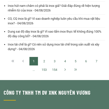
Inox hút nam châm có phải là inox giả? Giải đáp đúng về hiện tượng
nhiễm từ của inox - 04/08/2026
CO, CQ inox là gì? Vì sao doanh nghiệp luôn yêu cầu khi mua vật liệu
inox? - 04/08/2026
Dung sai độ dày inox là gì? Vì sao tấm inox thực tế không đúng 100%
độ dày công bố? - 04/08/2026
Inox tái chế là gì? Có nên sử dụng inox tái chế trong sản xuất và xây
dựng? - 04/08/2026
1
2
3
4
5
6
7
...
153
154
CÔNG TY TNHH TM DV XNK NGUYÊN VƯƠNG