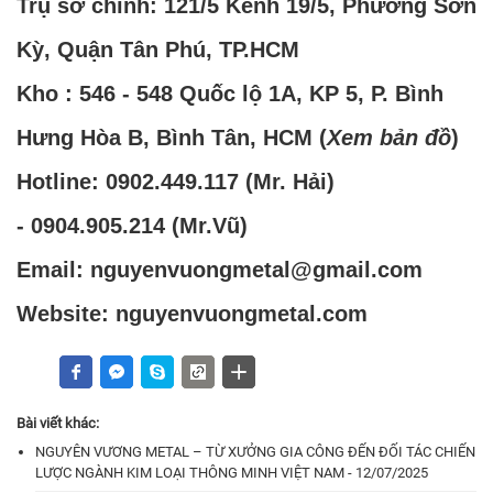
Trụ sở chính: 121/5 Kênh 19/5, Phường Sơn
Kỳ, Quận Tân Phú, TP.HCM
Kho : 546 - 548 Quốc lộ 1A, KP 5, P. Bình
Hưng Hòa B, Bình Tân, HCM (
Xem bản đồ
)
Hotline:
0902.449.117
(Mr. Hải)
-
0904.905.214
(Mr.Vũ)
Email: nguyenvuongmetal@gmail.com
Website: nguyenvuongmetal.com
Bài viết khác:
NGUYÊN VƯƠNG METAL – TỪ XƯỞNG GIA CÔNG ĐẾN ĐỐI TÁC CHIẾN
LƯỢC NGÀNH KIM LOẠI THÔNG MINH VIỆT NAM - 12/07/2025