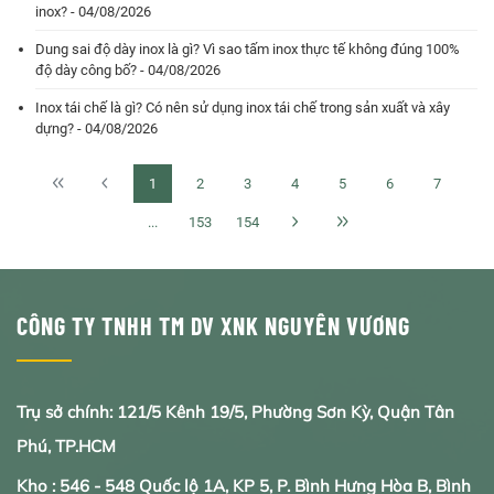
inox? - 04/08/2026
Dung sai độ dày inox là gì? Vì sao tấm inox thực tế không đúng 100%
độ dày công bố? - 04/08/2026
Inox tái chế là gì? Có nên sử dụng inox tái chế trong sản xuất và xây
dựng? - 04/08/2026
1
2
3
4
5
6
7
...
153
154
CÔNG TY TNHH TM DV XNK NGUYÊN VƯƠNG
Trụ sở chính: 121/5 Kênh 19/5, Phường Sơn Kỳ, Quận Tân
Phú, TP.HCM
Kho : 546 - 548 Quốc lộ 1A, KP 5, P. Bình Hưng Hòa B, Bình