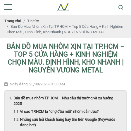
Trang chủ
Tin tức
Bản Đồ Mua Nhôm Xịn Tại TP.HCM – Top 5 Cửa Hàng + Kinh Nghiệm
Chọn Màu, Định Hình, Kho Nhanh | NGUYÊN VƯƠNG METAL
BẢN ĐỒ MUA NHÔM XỊN TẠI TP.HCM –
TOP 5 CỬA HÀNG + KINH NGHIỆM
CHỌN MÀU, ĐỊNH HÌNH, KHO NHANH |
NGUYÊN VƯƠNG METAL
Ngày đăng: 25/08/2025 01:03 AM
Bản đồ mua nhôm TP.HCM – Nhu cầu thị trường và xu hướng
2025
Vì sao TP.HCM là “chợ đầu mối” nhôm cả nước?
Những câu hỏi khách hàng hay tìm trên Google (Keywords
đang hot)