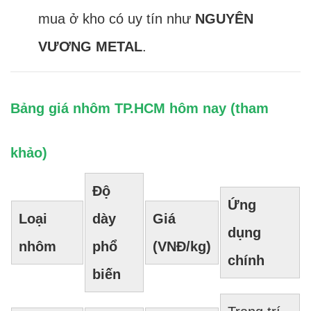
mua ở kho có uy tín như
NGUYÊN
VƯƠNG METAL
.
Bảng giá nhôm TP.HCM hôm nay (tham
khảo)
Độ
Ứng
Loại
dày
Giá
dụng
nhôm
phổ
(VNĐ/kg)
chính
biến