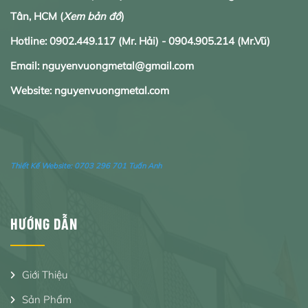
Tân, HCM
(
Xem bản đồ
)
Hotline:
0902.
449.117
(Mr. Hải) -
0904.905.214
(Mr.Vũ)
Email: nguyenvuongmetal@gmail.com
Website: nguyenvuongmetal.com
Thiết Kế Website:
0703 296 701 Tuấn Anh
HƯỚNG DẪN
Giới Thiệu
Sản Phẩm